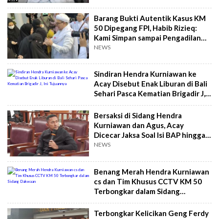
Barang Bukti Autentik Kasus KM
50 Dipegang FPI, Habib Rizieq:
Kami Simpan sampai Pengadilan
HAM Digelar!
NEWS
Sindiran Hendra Kurniawan ke
Acay Disebut Enak Liburan di Bali
Sehari Pasca Kematian Brigadir J,
Ini Tujuannya
Bersaksi di Sidang Hendra
Kurniawan dan Agus, Acay
Dicecar Jaksa Soal Isi BAP hingga
Keterlibatan di Kasus KM 50
NEWS
Benang Merah Hendra Kurniawan
cs dan Tim Khusus CCTV KM 50
Terbongkar dalam Sidang
Dakwaan
Terbongkar Kelicikan Geng Ferdy