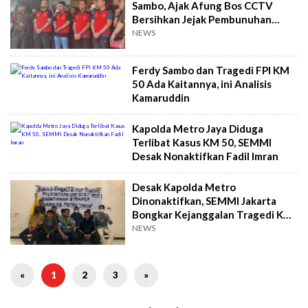
Sambo, Ajak Afung Bos CCTV
Bersihkan Jejak Pembunuhan
Brigadir J di Duren Tiga
NEWS
Ferdy Sambo dan Tragedi FPI KM
50 Ada Kaitannya, ini Analisis
Kamaruddin
Kapolda Metro Jaya Diduga
Terlibat Kasus KM 50, SEMMI
Desak Nonaktifkan Fadil Imran
Desak Kapolda Metro
Dinonaktifkan, SEMMI Jakarta
Bongkar Kejanggalan Tragedi KM
50 Laskar FPI
NEWS
«
1
2
3
»