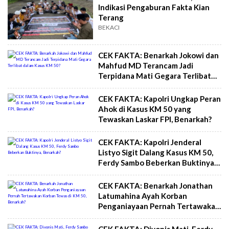
Indikasi Pengaburan Fakta Kian
Terang
BEKACI
CEK FAKTA: Benarkah Jokowi dan
Mahfud MD Terancam Jadi
Terpidana Mati Gegara Terlibat
dalam Kasus KM 50?
CEK FAKTA: Kapolri Ungkap Peran
Ahok di Kasus KM 50 yang
Tewaskan Laskar FPI, Benarkah?
CEK FAKTA: Kapolri Jenderal
Listyo Sigit Dalang Kasus KM 50,
Ferdy Sambo Beberkan Buktinya,
Benarkah?
CEK FAKTA: Benarkah Jonathan
Latumahina Ayah Korban
Penganiayaan Pernah Tertawakan
Korban Tewas di KM 50,
Benarkah?