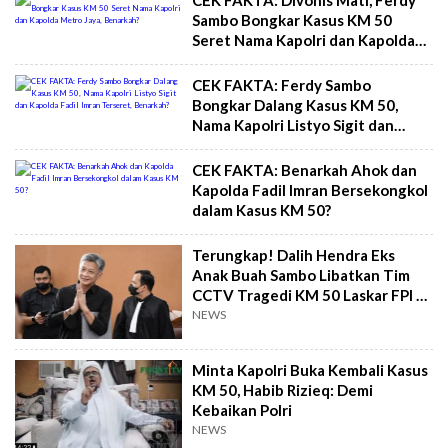
CEK FAKTA: Divonis Mati, Ferdy
Sambo Bongkar Kasus KM 50
Seret Nama Kapolri dan Kapolda
Metro Jaya, Benarkah?
CEK FAKTA: Ferdy Sambo
Bongkar Dalang Kasus KM 50,
Nama Kapolri Listyo Sigit dan
Kapolda Fadil Imran Terseret,
Benarkah?
CEK FAKTA: Benarkah Ahok dan
Kapolda Fadil Imran Bersekongkol
dalam Kasus KM 50?
Terungkap! Dalih Hendra Eks
Anak Buah Sambo Libatkan Tim
CCTV Tragedi KM 50 Laskar FPI di
Kasus Brigadir Yosua
NEWS
Minta Kapolri Buka Kembali Kasus
KM 50, Habib Rizieq: Demi
Kebaikan Polri
NEWS