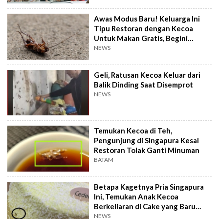
Awas Modus Baru! Keluarga Ini
Tipu Restoran dengan Kecoa
Untuk Makan Gratis, Begini
Caranya
NEWS
Geli, Ratusan Kecoa Keluar dari
Balik Dinding Saat Disemprot
NEWS
Temukan Kecoa di Teh,
Pengunjung di Singapura Kesal
Restoran Tolak Ganti Minuman
BATAM
Betapa Kagetnya Pria Singapura
Ini, Temukan Anak Kecoa
Berkeliaran di Cake yang Baru
Dibeli
NEWS