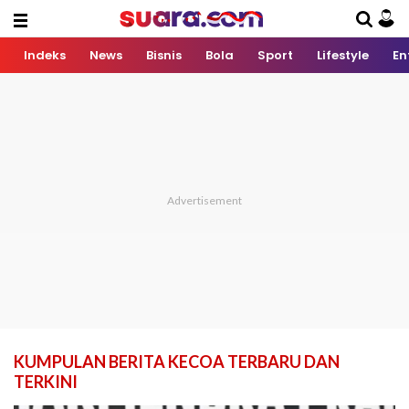
Indeks
News
Bisnis
Bola
Sport
Lifestyle
En
KUMPULAN BERITA KECOA TERBARU DAN
TERKINI