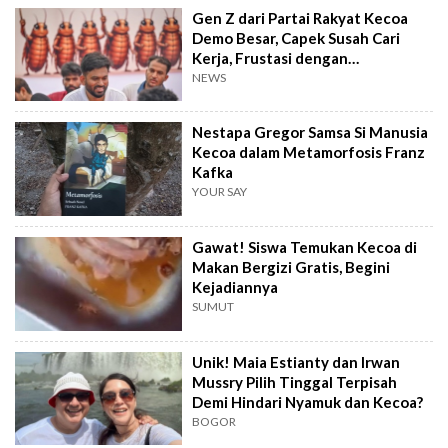
Gen Z dari Partai Rakyat Kecoa
Demo Besar, Capek Susah Cari
Kerja, Frustasi dengan
Pemerintah India
NEWS
Nestapa Gregor Samsa Si Manusia
Kecoa dalam Metamorfosis Franz
Kafka
YOUR SAY
Gawat! Siswa Temukan Kecoa di
Makan Bergizi Gratis, Begini
Kejadiannya
SUMUT
Unik! Maia Estianty dan Irwan
Mussry Pilih Tinggal Terpisah
Demi Hindari Nyamuk dan Kecoa?
BOGOR