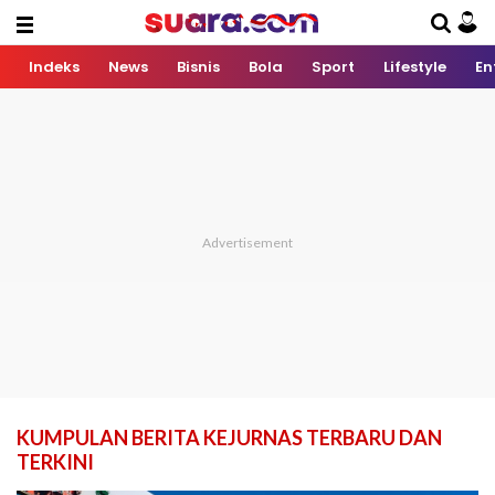
Indeks
News
Bisnis
Bola
Sport
Lifestyle
En
KUMPULAN BERITA KEJURNAS TERBARU DAN
TERKINI