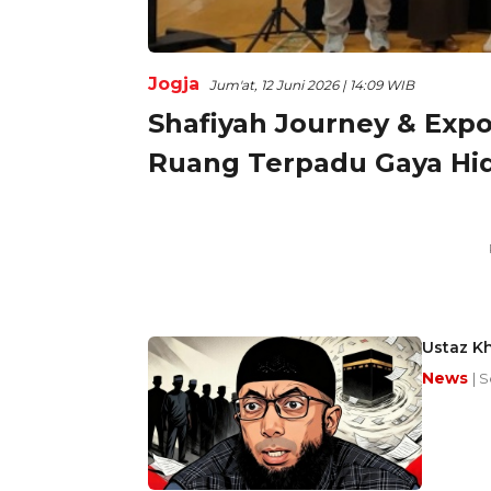
Jogja
Jum'at, 12 Juni 2026 | 14:09 WIB
Shafiyah Journey & Expo 
Ruang Terpadu Gaya Hid
Ustaz Kh
News
| S