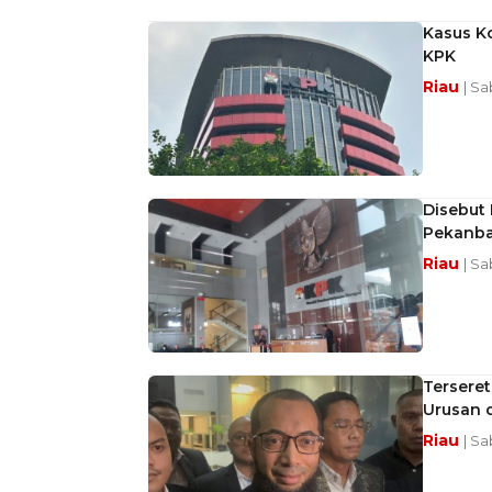
Kasus Ko
KPK
Riau
| Sa
Disebut 
Pekanba
Riau
| Sa
Terseret
Urusan d
Riau
| Sa