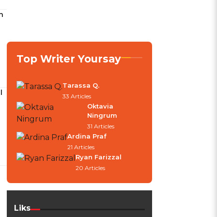
n
Top Writer Yoursay
Tarassa Q.
l
33 Articles
Oktavia
Ningrum
31 Articles
Ardina Praf
21 Articles
Ryan Farizzal
20 Articles
Liks