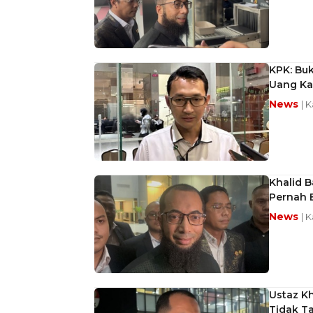
KPK: Bu
Uang Ka
News
| 
Khalid 
Pernah 
News
| 
Ustaz Kh
Tidak T