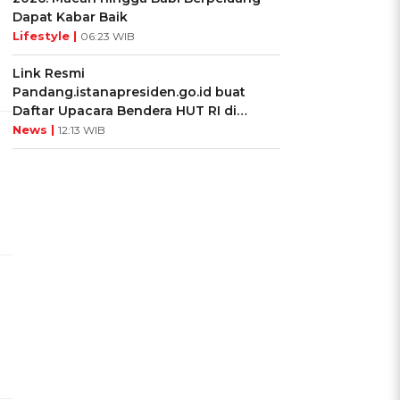
Dapat Kabar Baik
Lifestyle |
06:23 WIB
Link Resmi
Pandang.istanapresiden.go.id buat
Daftar Upacara Bendera HUT RI di
Istana Negara
News |
12:13 WIB