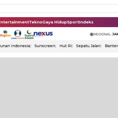
Entertainment
Tekno
Gaya Hidup
Sport
Indeks
REGIONAL:
JA
unan Indonesia
Sunscreen
Hut Ri
Sepatu Jalan
Bante