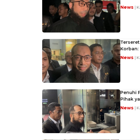
News
| 
Terseret
Korban:
News
| K
Penuhi P
Pihak ya
News
| 