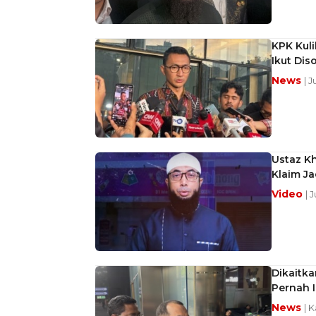
KPK Kuli
Ikut Dis
News
| J
Ustaz K
Klaim Ja
Video
| 
Dikaitk
Pernah 
News
| K