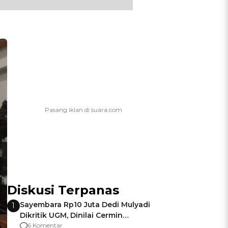
Diskusi Terpanas
Sayembara Rp10 Juta Dedi Mulyadi
1
Dikritik UGM, Dinilai Cermin
Gagalnya Negara Jamin Keamanan
6 Komentar