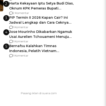
Harta Kekayaan Iptu Setya Budi Dias,
2
Oknum KPK Pemeras Bupati
Pemalang
2 Komentar
PIP Termin II 2026 Kapan Cair? Ini
3
Jadwal Lengkap dan Cara Ceknya
agar Dana Tidak Hangus!
1 Komentar
Jose Mourinho Dikabarkan Ngamuk
4
Usai Aurelien Tchouameni Menuju
Manchester United
1 Komentar
Bernafsu Kalahkan Timnas
5
Indonesia, Pelatih Vietnam
Berencana Pakai Jimat di Pakansari
1 Komentar