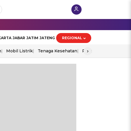
KARTA
JABAR
JATIM
JATENG
REGIONAL
›
n
Mobil Listrik
Tenaga Kesehatan
Piala Aff 2026
Ekono