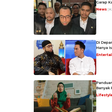
Garap Ka
News
| 
Di Depan
Hanya I
Enterta
Panduan
Banyak 
Lifestyl