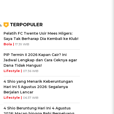
TERPOPULER
n
Pelatih FC Twente Usir Mees Hilgers:
Saya Tak Berharap Dia Kembali ke Klub!
Bola |
17:39 WIB
PIP Termin II 2026 Kapan Cair? Ini
Jadwal Lengkap dan Cara Ceknya agar
Dana Tidak Hangus!
Lifestyle |
07:36 WIB
4 Shio yang Menarik Keberuntungan
Hari Ini 5 Agustus 2026: Segalanya
Berjalan Lancar
Lifestyle |
06:37 WIB
4 Shio Beruntung Hari Ini 4 Agustus
2026: Macan hingga Babi Berpeluang