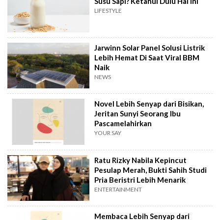
Susu Sapi? Ketahui Dulu Hal Ini
LIFESTYLE
Jarwinn Solar Panel Solusi Listrik
Lebih Hemat Di Saat Viral BBM
Naik
NEWS
Novel Lebih Senyap dari Bisikan,
Jeritan Sunyi Seorang Ibu
Pascamelahirkan
YOUR SAY
Ratu Rizky Nabila Kepincut
Pesulap Merah, Bukti Sahih Studi
Pria Beristri Lebih Menarik
ENTERTAINMENT
Membaca Lebih Senyap dari