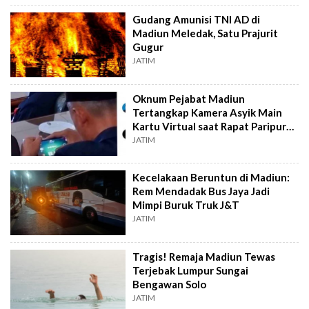
Gudang Amunisi TNI AD di
Madiun Meledak, Satu Prajurit
Gugur
JATIM
Oknum Pejabat Madiun
Tertangkap Kamera Asyik Main
Kartu Virtual saat Rapat Paripurna
di DPRD
JATIM
Kecelakaan Beruntun di Madiun:
Rem Mendadak Bus Jaya Jadi
Mimpi Buruk Truk J&T
JATIM
Tragis! Remaja Madiun Tewas
Terjebak Lumpur Sungai
Bengawan Solo
JATIM