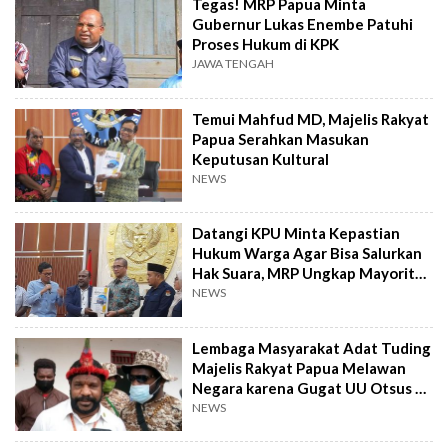
Tegas! MRP Papua Minta
Gubernur Lukas Enembe Patuhi
Proses Hukum di KPK
JAWA TENGAH
Temui Mahfud MD, Majelis Rakyat
Papua Serahkan Masukan
Keputusan Kultural
NEWS
Datangi KPU Minta Kepastian
Hukum Warga Agar Bisa Salurkan
Hak Suara, MRP Ungkap Mayoritas
Orang Papua Belum Punya e-KTP
NEWS
Lembaga Masyarakat Adat Tuding
Majelis Rakyat Papua Melawan
Negara karena Gugat UU Otsus ke
MK
NEWS