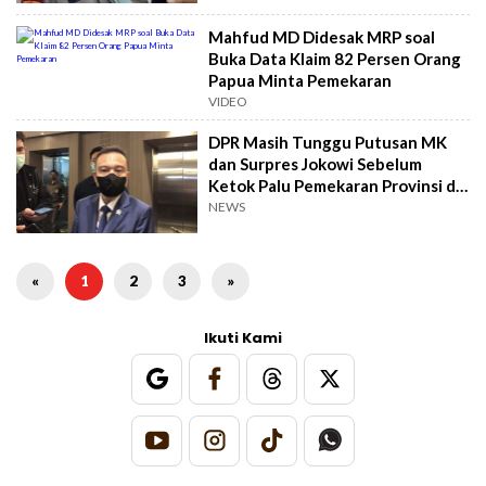
Mahfud MD Didesak MRP soal
Buka Data Klaim 82 Persen Orang
Papua Minta Pemekaran
VIDEO
DPR Masih Tunggu Putusan MK
dan Surpres Jokowi Sebelum
Ketok Palu Pemekaran Provinsi di
Papua
NEWS
«
1
2
3
»
Ikuti Kami