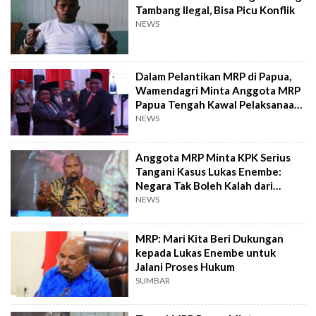
Tambang Ilegal, Bisa Picu Konflik
NEWS
Dalam Pelantikan MRP di Papua,
Wamendagri Minta Anggota MRP
Papua Tengah Kawal Pelaksanaan
Pemilu-Pilkada Serentak 2024
NEWS
Anggota MRP Minta KPK Serius
Tangani Kasus Lukas Enembe:
Negara Tak Boleh Kalah dari
Koruptor
NEWS
MRP: Mari Kita Beri Dukungan
kepada Lukas Enembe untuk
Jalani Proses Hukum
SUMBAR