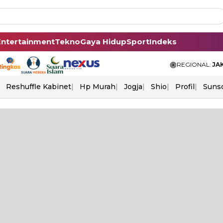
Entertainment
Tekno
Gaya Hidup
Sport
Indeks
REGIONAL:
JA
Reshuffle Kabinet
Hp Murah
Jogja
Shio
Profil
Suns