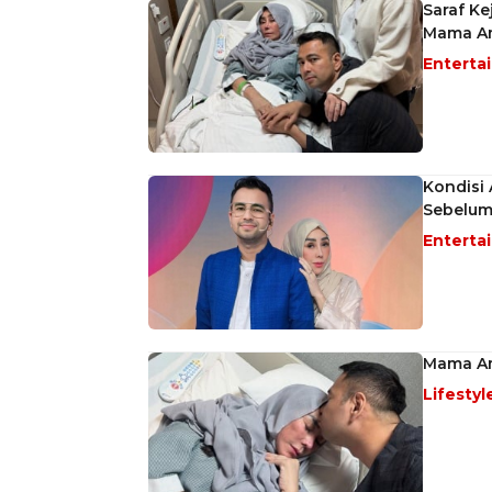
Saraf Ke
Mama A
Enterta
Kondisi
Sebelum
Enterta
Mama Amy
Lifestyl