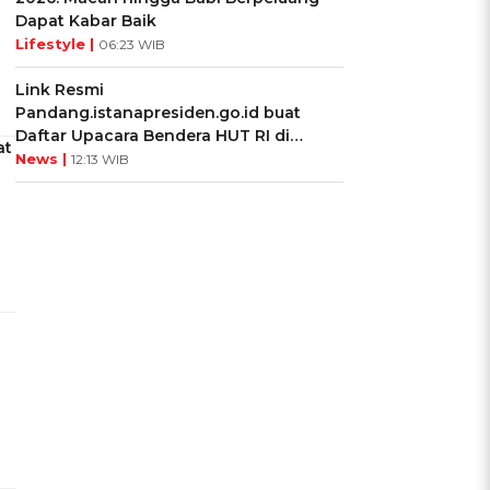
Dapat Kabar Baik
Lifestyle |
06:23 WIB
Link Resmi
Pandang.istanapresiden.go.id buat
Daftar Upacara Bendera HUT RI di
at
Istana Negara
News |
12:13 WIB