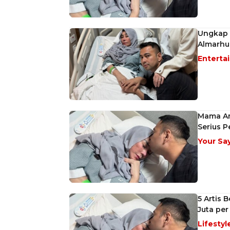
Ungkap K
Almarhu
Enterta
Mama Am
Serius P
Your Sa
5 Artis 
Juta per
Lifestyl