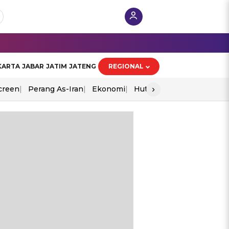
KARTA
JABAR
JATIM
JATENG
REGIONAL
›
creen
Perang As-Iran
Ekonomi
Hut Ri