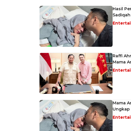
Hasil P
Sadiqah
Enterta
Raffi A
Mama A
Enterta
Mama Am
Ungkap K
Enterta