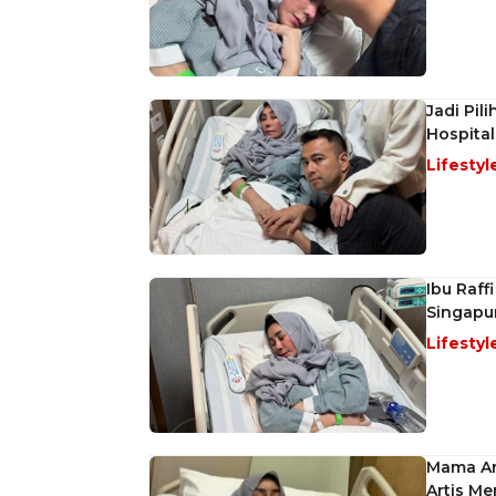
Jadi Pil
Hospital
Lifestyl
Ibu Raff
Singapu
Lifestyl
Mama Am
Artis Me