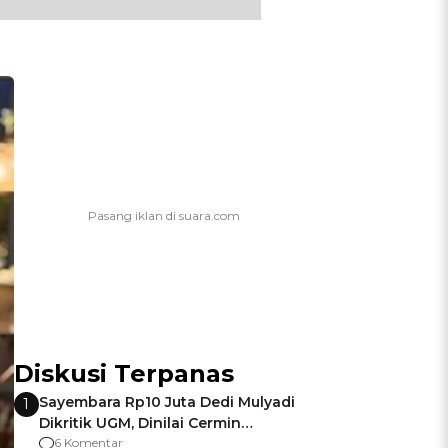
Diskusi Terpanas
Sayembara Rp10 Juta Dedi Mulyadi
1
Dikritik UGM, Dinilai Cermin
Gagalnya Negara Jamin Keamanan
6 Komentar