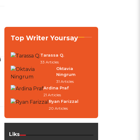
Top Writer Yoursay
Tarassa Q.
i
33 Articles
Oktavia
Ningrum
31 Articles
Ardina Praf
21 Articles
Ryan Farizzal
20 Articles
Liks