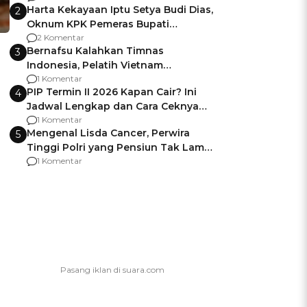
Harta Kekayaan Iptu Setya Budi Dias,
2
Oknum KPK Pemeras Bupati
Pemalang
2 Komentar
Bernafsu Kalahkan Timnas
3
Indonesia, Pelatih Vietnam
Berencana Pakai Jimat di Pakansari
1 Komentar
PIP Termin II 2026 Kapan Cair? Ini
4
Jadwal Lengkap dan Cara Ceknya
agar Dana Tidak Hangus!
1 Komentar
Mengenal Lisda Cancer, Perwira
5
Tinggi Polri yang Pensiun Tak Lama
Usai Jadi Brigjen
1 Komentar