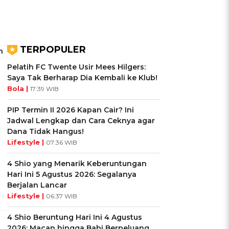
TERPOPULER
h
Pelatih FC Twente Usir Mees Hilgers:
Saya Tak Berharap Dia Kembali ke Klub!
Bola |
17:39 WIB
PIP Termin II 2026 Kapan Cair? Ini
Jadwal Lengkap dan Cara Ceknya agar
Dana Tidak Hangus!
Lifestyle |
07:36 WIB
4 Shio yang Menarik Keberuntungan
Hari Ini 5 Agustus 2026: Segalanya
Berjalan Lancar
Lifestyle |
06:37 WIB
4 Shio Beruntung Hari Ini 4 Agustus
2026: Macan hingga Babi Berpeluang