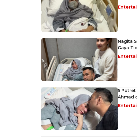
Enterta
Nagita S
Gaya Ti
Enterta
5 Potret
Ahmad d
Enterta