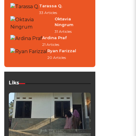
Tarassa Q.
33 Articles
Oktavia
Ningrum
31 Articles
Ardina Praf
21 Articles
Ryan Farizzal
20 Articles
Liks