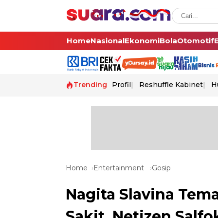
Home
Nasional
Ekonomi
Bola
Otomotif
Trending
Profil
Reshuffle Kabinet
H
Home
Entertainment
Gosip
Nagita Slavina Te
Sakit, Netizen Salf