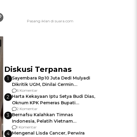
Diskusi Terpanas
Sayembara Rp10 Juta Dedi Mulyadi
1
Dikritik UGM, Dinilai Cermin
Gagalnya Negara Jamin Keamanan
6 Komentar
Harta Kekayaan Iptu Setya Budi Dias,
2
Oknum KPK Pemeras Bupati
Pemalang
2 Komentar
Bernafsu Kalahkan Timnas
3
Indonesia, Pelatih Vietnam
Berencana Pakai Jimat di Pakansari
1 Komentar
Mengenal Lisda Cancer, Perwira
4