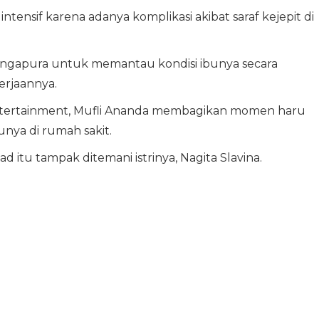
ensif karena adanya komplikasi akibat saraf kejepit di
Singapura untuk memantau kondisi ibunya secara
erjaannya.
ntertainment, Mufli Ananda membagikan momen haru
nya di rumah sakit.
d itu tampak ditemani istrinya, Nagita Slavina.