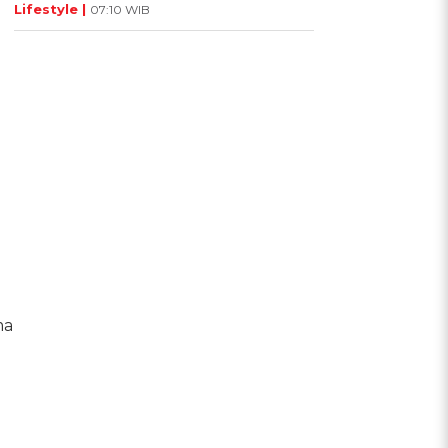
Lifestyle |
07:10 WIB
ma