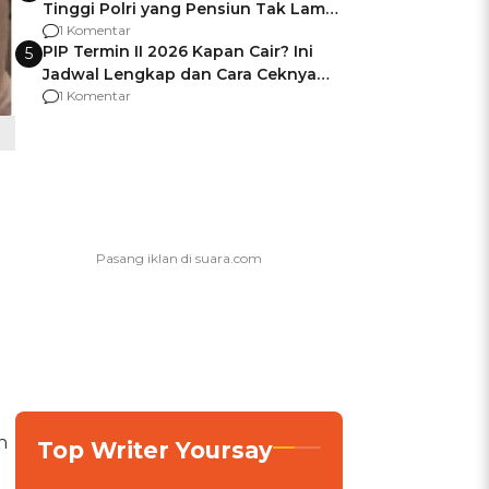
Tinggi Polri yang Pensiun Tak Lama
Usai Jadi Brigjen
1 Komentar
PIP Termin II 2026 Kapan Cair? Ini
5
Jadwal Lengkap dan Cara Ceknya
agar Dana Tidak Hangus!
1 Komentar
h
Top Writer Yoursay