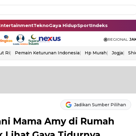
Entertainment
Tekno
Gaya Hidup
Sport
Indeks
REGIONAL:
JA
ut Ri
Pemain Keturunan Indonesia
Hp Murah
Jogja
Shi
Jadikan Sumber Pilihan
mani Mama Amy di Rumah
ok Lihat Gaya Tidurnya