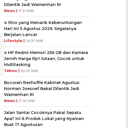
Dilantik Jadi Wamenhan RI
News |
17:21 WIB
4 Shio yang Menarik Keberuntungan
Hari Ini 5 Agustus 2026: Segalanya
Berjalan Lancar
Lifestyle |
06:37 WIB
4 HP Redmi Memori 256 GB dan Kamera
Jernih Harga Rp1 Jutaan, Cocok untuk
Multitasking
Tekno |
09:29 WIB
Bocoran Reshuffle Kabinet Agustus:
Norman Joesoef Bakal Dilantik Jadi
Wamenhan RI
News |
17:49 WIB
Jalan Santai Cocoknya Pakai Sepatu
Apa? Ini 6 Produk Lokal yang Nyaman
Buat 17 Agustusan