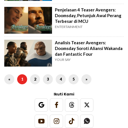
Penjelasan 4 Teaser Avengers:
Doomsday, Petunjuk Awal Perang
Terbesar di MCU
ENTERTAINMENT
Analisis Teaser Avengers:
Doomsday Soroti Aliansi Wakanda
dan Fantastic Four
YOUR SAY
«
1
2
3
4
5
»
Ikuti Kami