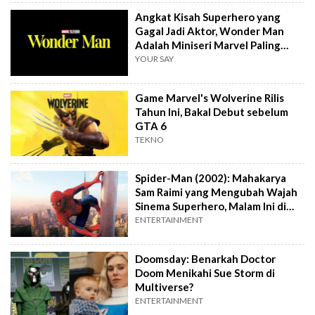
Angkat Kisah Superhero yang
Gagal Jadi Aktor, Wonder Man
Adalah Miniseri Marvel Paling
Berani!
YOUR SAY
Game Marvel's Wolverine Rilis
Tahun Ini, Bakal Debut sebelum
GTA 6
TEKNO
Spider-Man (2002): Mahakarya
Sam Raimi yang Mengubah Wajah
Sinema Superhero, Malam Ini di
Trans TV
ENTERTAINMENT
Doomsday: Benarkah Doctor
Doom Menikahi Sue Storm di
Multiverse?
ENTERTAINMENT