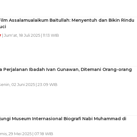
ilm Assalamualaikum Baitullah: Menyentuh dan Bikin Rindu
uci
y
| Jum'at, 18 Juli 2025 | 11:13 WIB
a Perjalanan Ibadah Ivan Gunawan, Ditemani Orang-orang
Senin, 02 Juni 2025 | 23:09 WIB
ungi Museum Internasional Biografi Nabi Muhammad di
amis, 29 Mei 2025 | 07:18 WIB