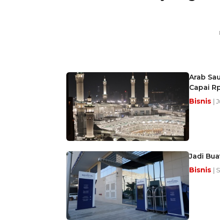
Arab Sa
Capai Rp
Bisnis
| 
Jadi Bua
Bisnis
| 