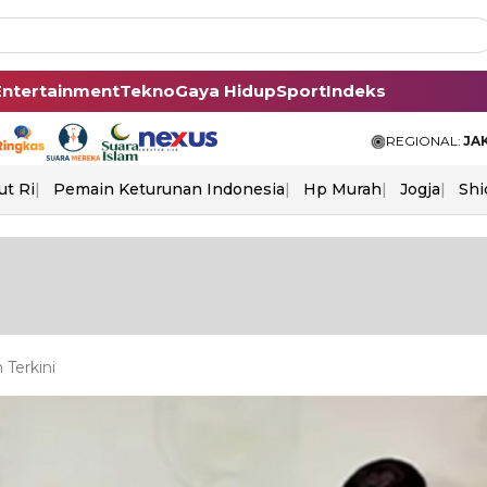
Entertainment
Tekno
Gaya Hidup
Sport
Indeks
REGIONAL:
JA
ut Ri
Pemain Keturunan Indonesia
Hp Murah
Jogja
Shi
Terkini