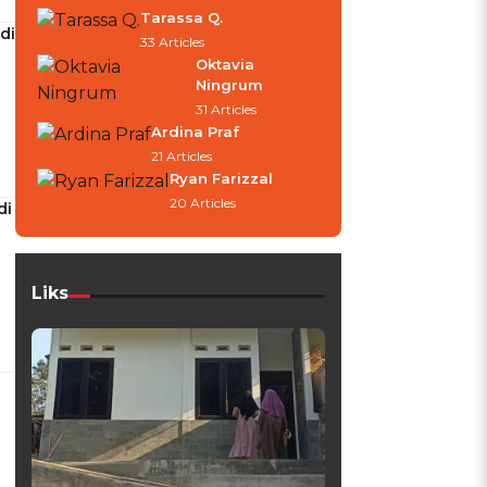
Tarassa Q.
di
33 Articles
Oktavia
Ningrum
31 Articles
Ardina Praf
21 Articles
Ryan Farizzal
20 Articles
di
Liks