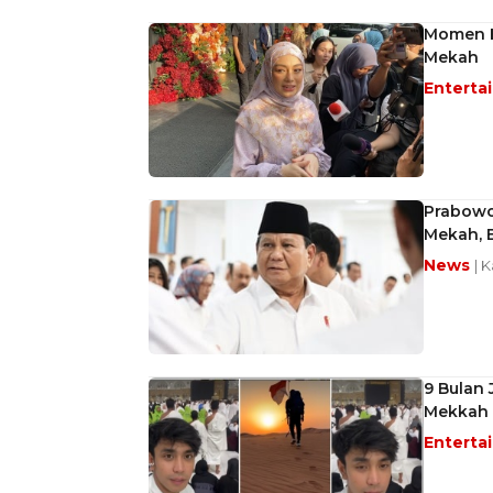
Momen H
Mekah
Enterta
Prabowo
Mekah, B
News
| 
9 Bulan 
Mekkah
Enterta