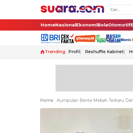
Home
Nasional
Ekonomi
Bola
Otomotif
Trending
Profil
Reshuffle Kabinet
H
Home
Kumpulan Berita Mekah Terbaru Dan 