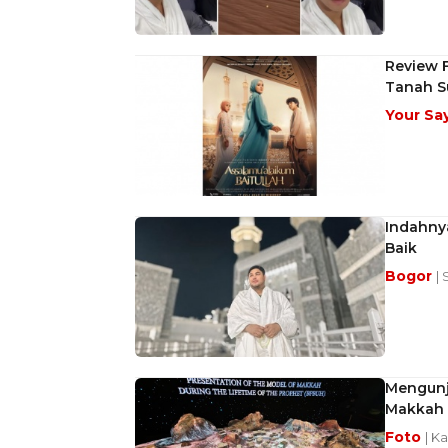
Review F
Tanah S
Your Sa
Indahny
Baik
Bogor
| 
Mengunj
Makkah
Foto
| K