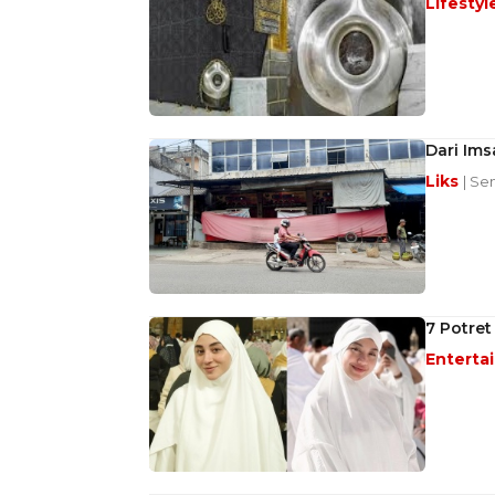
Lifestyl
Dari Im
Liks
| Se
7 Potret
Enterta