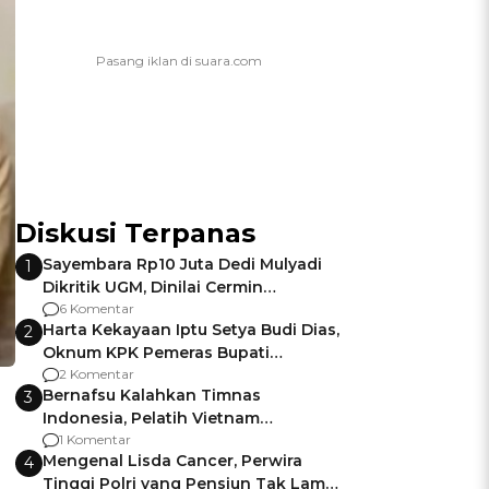
Diskusi Terpanas
Sayembara Rp10 Juta Dedi Mulyadi
1
Dikritik UGM, Dinilai Cermin
Gagalnya Negara Jamin Keamanan
6 Komentar
Harta Kekayaan Iptu Setya Budi Dias,
2
Oknum KPK Pemeras Bupati
Pemalang
2 Komentar
Bernafsu Kalahkan Timnas
3
Indonesia, Pelatih Vietnam
Berencana Pakai Jimat di Pakansari
1 Komentar
Mengenal Lisda Cancer, Perwira
4
Tinggi Polri yang Pensiun Tak Lama