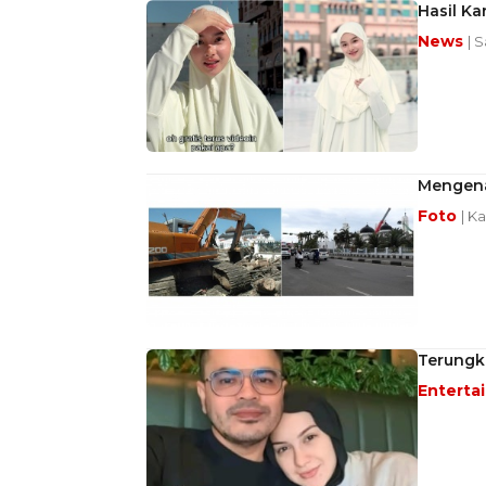
Hasil Ka
News
| 
Mengena
Foto
| K
Terungka
Enterta