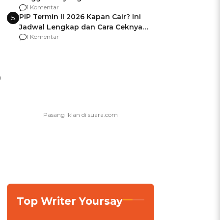
Usai Jadi Brigjen
1 Komentar
PIP Termin II 2026 Kapan Cair? Ini
5
Jadwal Lengkap dan Cara Ceknya
agar Dana Tidak Hangus!
1 Komentar
h
Top Writer Yoursay