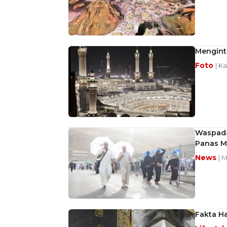
Menginti
Foto
| K
Waspada 
Panas 
News
| 
Fakta Ha