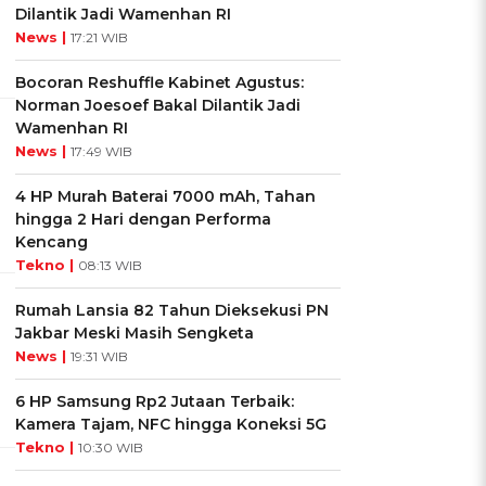
Dilantik Jadi Wamenhan RI
News |
17:21 WIB
Bocoran Reshuffle Kabinet Agustus:
Norman Joesoef Bakal Dilantik Jadi
Wamenhan RI
News |
17:49 WIB
4 HP Murah Baterai 7000 mAh, Tahan
hingga 2 Hari dengan Performa
Kencang
Tekno |
08:13 WIB
Rumah Lansia 82 Tahun Dieksekusi PN
Jakbar Meski Masih Sengketa
News |
19:31 WIB
6 HP Samsung Rp2 Jutaan Terbaik:
Kamera Tajam, NFC hingga Koneksi 5G
Tekno |
10:30 WIB