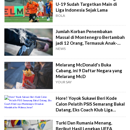
U-19 Sudah Targetkan Main di
Liga Indonesia Sejak Lama
BOLA
Jumlah Korban Penembakan
Massal di Montenegro Bertambah
jadi 12 Orang, Termasuk Anak-
anak
NEWS
Melarang McDonald's Buka
Cabang, ini 9 Daftar Negara yang
Melarang McD
YOUR SAY
Hore! Yoyok Sukawi Beri Kode
Calon Pelatih PSIS Semarang Bakal
Datang, Eks Coach Klub Liga
Montenegro Diisukan Mendekat
ke Mahesa Jenar?
Turki Dan Rumania Menang,
Berikut Hasil Lengkap UEFA