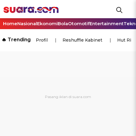
Home
Nasional
Ekonomi
Bola
Otomotif
Entertainment
Tekn
🔥 Trending
Profil
Reshuffle Kabinet
Hut Ri