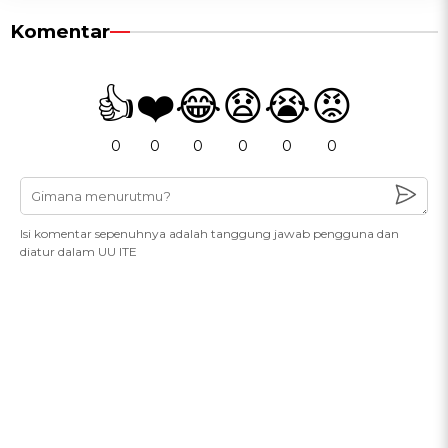
Komentar
👍
❤️
😂
😧
😭
😡
0
0
0
0
0
0
Isi komentar sepenuhnya adalah tanggung jawab pengguna dan
diatur dalam UU ITE