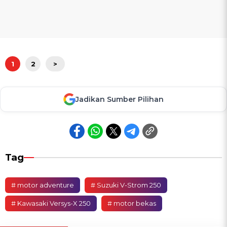
1
2
>
Jadikan Sumber Pilihan
Tag
# motor adventure
# Suzuki V-Strom 250
# Kawasaki Versys-X 250
# motor bekas