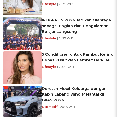
Lifestyle
| 21:35 WIB
IPEKA RUN 2026 Jadikan Olahraga
sebagai Bagian dari Pengalaman
Belajar Langsung
Lifestyle
| 21:27 WIB
5 Conditioner untuk Rambut Kering,
Bebas Kusut dan Lembut Berkilau
Lifestyle
| 20:31 WIB
Deretan Mobil Keluarga dengan
Kabin Lapang yang Melantai di
GIIAS 2026
Otomotif
| 20:15 WIB