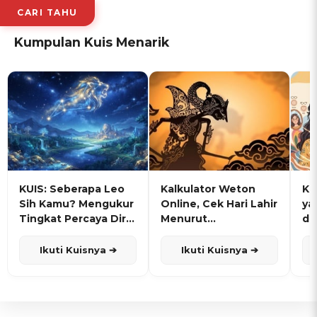
CARI TAHU
Kumpulan Kuis Menarik
KUIS: Seberapa Leo
Kalkulator Weton
KU
Sih Kamu? Mengukur
Online, Cek Hari Lahir
ya
Tingkat Percaya Diri
Menurut
de
dan Karisma
Penanggalan Jawa
Ikuti Kuisnya ➔
Ikuti Kuisnya ➔