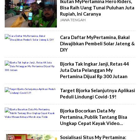
Ikutan MyPertamina Hero Riders,
Bisa Raih Uang Tunai Puluhan Juta
Rupiah, Ini Caranya
JAWA TENGAH
Cara Daftar MyPertamina, Bakal
Diwajibkan Pembeli Solar Jateng &
DIY
Bjorka Tak Ingkar Janji, Retas 44
Juta Data Pelanggan My
Pertamina Dijual Rp 300 Jutaan
Target Bjorka Selanjutnya Aplikasi
Peduli Lindungi Covid-19!
Bjorka Bocorkan Data My
Pertamina, Publik Tantang Bisa
Ungkap Cepat Kayak Video
Mesum Kebaya Merah atau Tidak
Sosialisasi Situs My Pertamina: