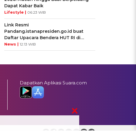
Dapat Kabar Baik
Lifestyle |
06:23 WIB
Link Resmi
Pandang.istanapresiden.go.id buat
Daftar Upacara Bendera HUT RI di
Istana Negara
News |
12:13 WIB
Dapatkan Aplikasi Suara.com