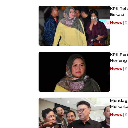
KPK Tet
Bekasi
News
| 
KPK Peri
Neneng
News
| 
Mendagr
Meikart
News
| 