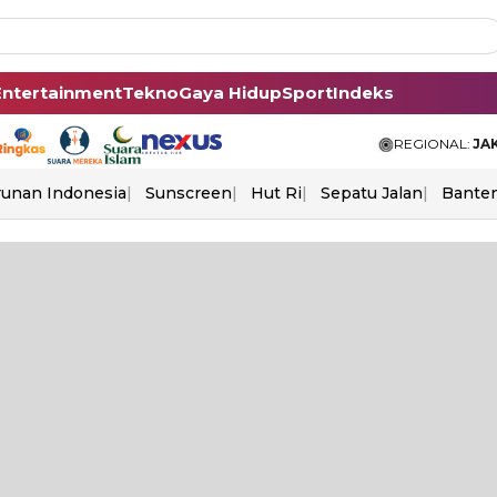
Entertainment
Tekno
Gaya Hidup
Sport
Indeks
REGIONAL:
JA
unan Indonesia
Sunscreen
Hut Ri
Sepatu Jalan
Bante