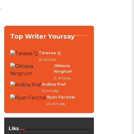
D
Top Writer Yoursay
Tarassa Q.
33 Articles
Oktavia
Ningrum
31 Articles
Ardina Praf
21 Articles
Ryan Farizzal
20 Articles
Liks