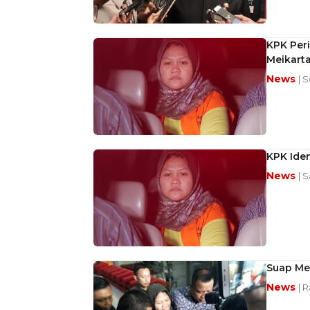
KPK Per
Meikart
News
| 
KPK Iden
News
| 
Suap Me
News
| 