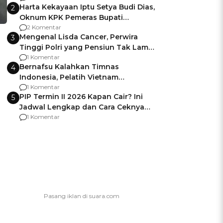
Harta Kekayaan Iptu Setya Budi Dias,
2
Oknum KPK Pemeras Bupati
Pemalang
2 Komentar
Mengenal Lisda Cancer, Perwira
3
Tinggi Polri yang Pensiun Tak Lama
Usai Jadi Brigjen
1 Komentar
Bernafsu Kalahkan Timnas
4
Indonesia, Pelatih Vietnam
Berencana Pakai Jimat di Pakansari
1 Komentar
PIP Termin II 2026 Kapan Cair? Ini
5
Jadwal Lengkap dan Cara Ceknya
agar Dana Tidak Hangus!
1 Komentar