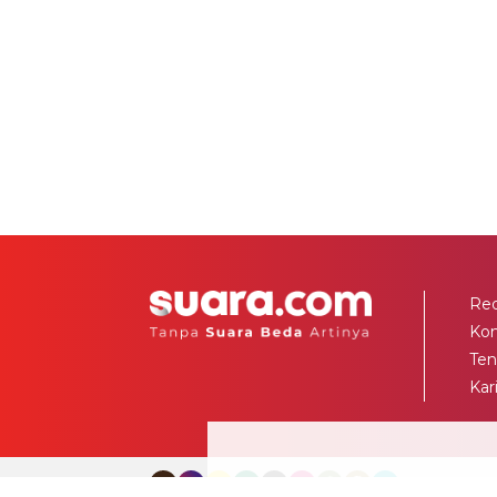
Red
Ko
Ten
Kar