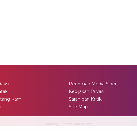
aksi
Pedoman Media Siber
ntak
Kebijakan Privasi
tang Kami
Saran dan Kritik
ir
Site Map