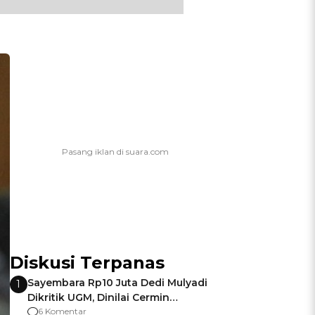
Diskusi Terpanas
Sayembara Rp10 Juta Dedi Mulyadi
1
Dikritik UGM, Dinilai Cermin
Gagalnya Negara Jamin Keamanan
6 Komentar