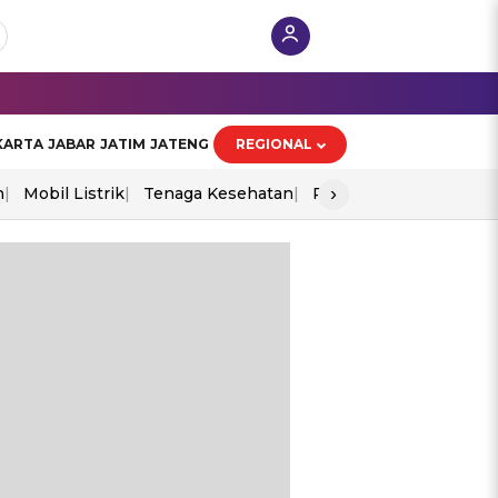
KARTA
JABAR
JATIM
JATENG
REGIONAL
›
n
Mobil Listrik
Tenaga Kesehatan
Perang As-Iran
Ekon