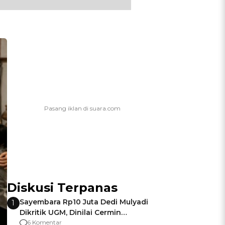
Diskusi Terpanas
Sayembara Rp10 Juta Dedi Mulyadi
1
Dikritik UGM, Dinilai Cermin
Gagalnya Negara Jamin Keamanan
6 Komentar