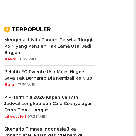
TERPOPULER
Mengenal Lisda Cancer, Perwira Tinggi
Polri yang Pensiun Tak Lama Usai Jadi
Brigjen
News |
11:22 WIB
Pelatih FC Twente Usir Mees Hilgers:
Saya Tak Berharap Dia Kembali ke Klub!
Bola |
17:39 WIB
PIP Termin II 2026 Kapan Cair? Ini
Jadwal Lengkap dan Cara Ceknya agar
Dana Tidak Hangus!
Lifestyle |
07:36 WIB
Skenario Timnas Indonesia Jika
Imbang atau Kalah dari Vietnam di