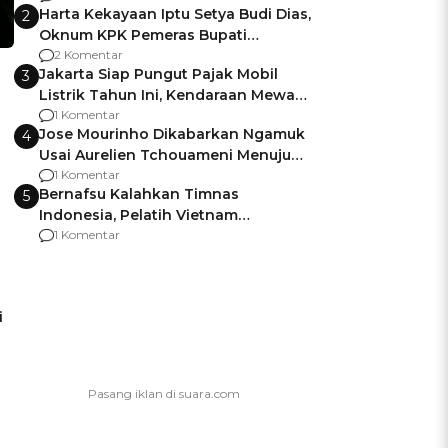
Harta Kekayaan Iptu Setya Budi Dias,
2
Oknum KPK Pemeras Bupati
Pemalang
2 Komentar
Jakarta Siap Pungut Pajak Mobil
3
Listrik Tahun Ini, Kendaraan Mewah
Kena hingga 75% PKB
1 Komentar
Jose Mourinho Dikabarkan Ngamuk
4
Usai Aurelien Tchouameni Menuju
Manchester United
1 Komentar
Bernafsu Kalahkan Timnas
5
Indonesia, Pelatih Vietnam
Berencana Pakai Jimat di Pakansari
1 Komentar
i