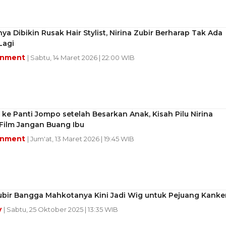
a Dibikin Rusak Hair Stylist, Nirina Zubir Berharap Tak Ada
Lagi
inment
| Sabtu, 14 Maret 2026 | 22:00 WIB
ke Panti Jompo setelah Besarkan Anak, Kisah Pilu Nirina
 Film Jangan Buang Ibu
inment
| Jum'at, 13 Maret 2026 | 19:45 WIB
ubir Bangga Mahkotanya Kini Jadi Wig untuk Pejuang Kanke
y
| Sabtu, 25 Oktober 2025 | 13:35 WIB