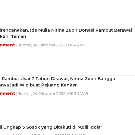
rencanakan, Ide Mulia Nirina Zubir Donasi Rambut Berawal
sikan' Teman
inment
| Jum'at, 24 Oktober 2025 | 06:45 WIB
 Rambut Usai 7 Tahun Dirawat, Nirina Zubir Bangga
nya jadi Wig buat Pejuang Kanker
inment
| Jum'at, 24 Oktober 2025 | 06:30 WIB
il Ungkap 3 Sosok yang Ditakuti di 'Adili Idola'