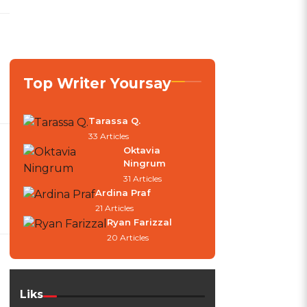
Top Writer Yoursay
Tarassa Q.
33 Articles
Oktavia
Ningrum
31 Articles
Ardina Praf
21 Articles
Ryan Farizzal
20 Articles
Liks