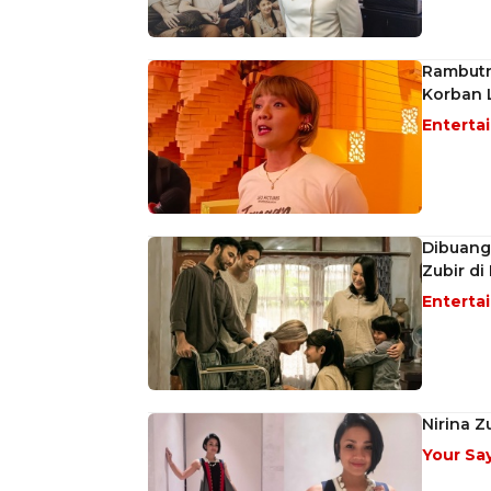
Rambutny
Korban 
Enterta
Dibuang 
Zubir di
Enterta
Nirina Z
Your Sa