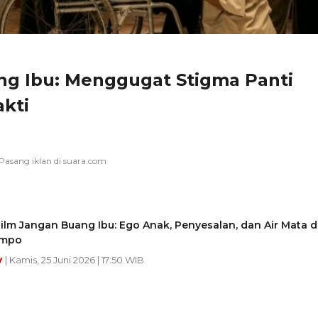
ng Ibu: Menggugat Stigma Panti
kti
ilm Jangan Buang Ibu: Ego Anak, Penyesalan, dan Air Mata d
ompo
y
| Kamis, 25 Juni 2026 | 17:50 WIB