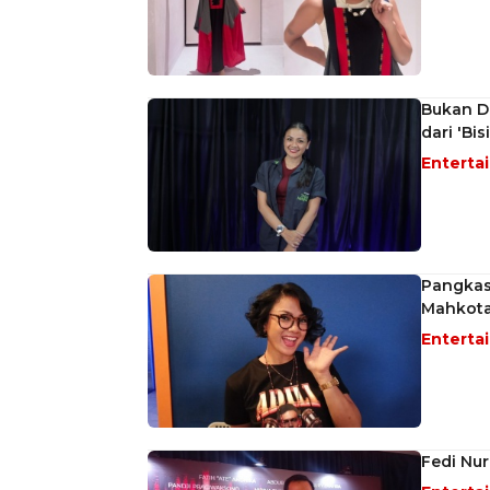
Bukan Di
dari 'Bi
Enterta
Pangkas
Mahkota
Enterta
Fedi Nur