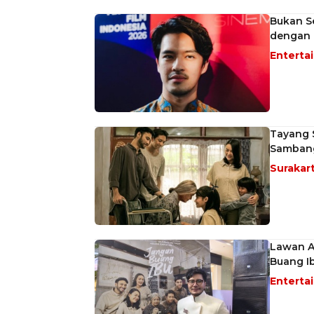
Bukan Se
dengan M
Enterta
Tayang S
Sambang
Surakar
Lawan A
Buang Ib
Enterta