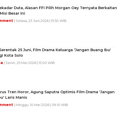
kadar Duta, Alasan FFI Pilih Morgan Oey Ternyata Berkaitan
isi Besar Ini
inment
| Selasa, 23 Juni 2026 | 15:50 WIB
erentak 25 Juni, Film Drama Keluarga 'Jangan Buang Ibu'
i Kota Solo
ta
| Senin, 25 Mei 2026 | 15:00 WIB
rus Tren Horor, Agung Saputra Optimis Film Drama 'Jangan
u' Laris Manis
inment
| Minggu, 10 Mei 2026 | 09:10 WIB