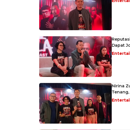
Enterta
Reputasin
Dapat Jo
Enterta
Nirina Z
Tenang,
Enterta