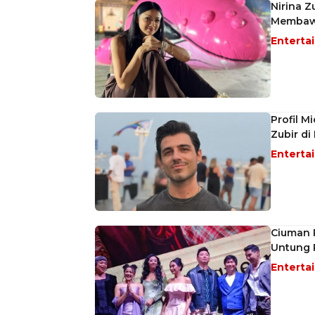
Nirina 
Membaw
Enterta
Profil M
Zubir di
Enterta
Ciuman P
Untung R
Enterta