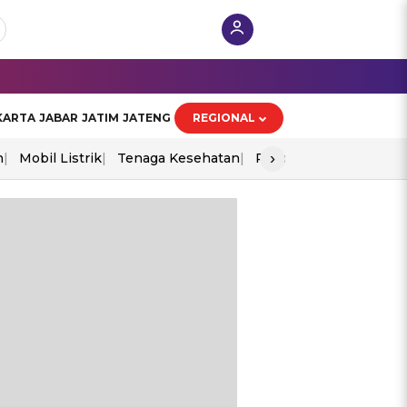
KARTA
JABAR
JATIM
JATENG
REGIONAL
›
n
Mobil Listrik
Tenaga Kesehatan
Piala Aff 2026
Ekono