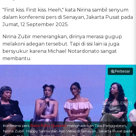
"First kiss. First kiss. Heeh," kata Nirina sambil senyum
dalam konferensi pers di Senayan, Jakarta Pusat pada
Jumat, 12 September 2025.
Nirina Zubir menerangkan, dirinya merasa gugup
melakoni adegan tersebut. Tapi di sisi lain ia juga
bersyukur karena Michael Notardonato sangat
membantu.
Perbesar
Konferensi pers
Ratu Ratu Queens
menghadirkan Tika Panggabean,
Nirina Zubir, Happy Salma dan Asri Welas di Senayan, Jakarta Pusat pada