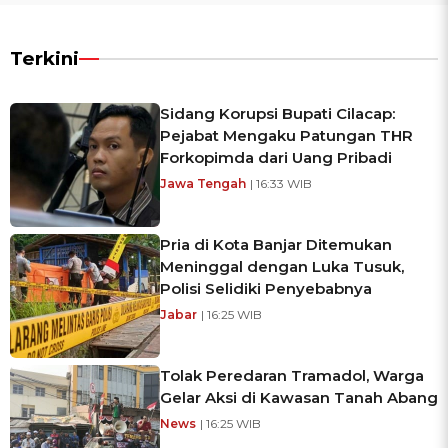
Terkini
Sidang Korupsi Bupati Cilacap:
Pejabat Mengaku Patungan THR
Forkopimda dari Uang Pribadi
Jawa Tengah
| 16:33 WIB
Pria di Kota Banjar Ditemukan
Meninggal dengan Luka Tusuk,
Polisi Selidiki Penyebabnya
Jabar
| 16:25 WIB
Tolak Peredaran Tramadol, Warga
Gelar Aksi di Kawasan Tanah Abang
News
| 16:25 WIB