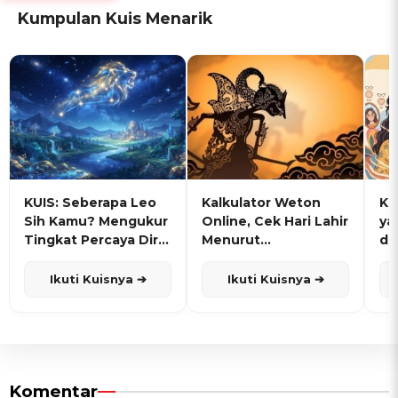
Kumpulan Kuis Menarik
KUIS: Seberapa Leo
Kalkulator Weton
KU
Sih Kamu? Mengukur
Online, Cek Hari Lahir
ya
Tingkat Percaya Diri
Menurut
de
dan Karisma
Penanggalan Jawa
Ikuti Kuisnya ➔
Ikuti Kuisnya ➔
Komentar