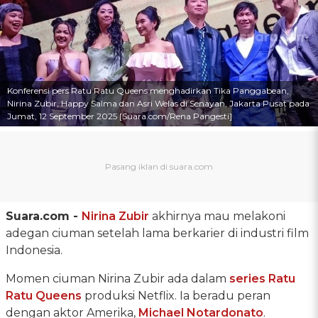
Konferensi pers Ratu Ratu Queens menghadirkan Tika Panggabean,
Nirina Zubir, Happy Salma dan Asri Welas di Senayan, Jakarta Pusat pada
Jumat, 12 September 2025 [Suara.com/Rena Pangesti]
Suara.com -
Nirina Zubir
akhirnya mau melakoni
adegan ciuman setelah lama berkarier di industri film
Indonesia.
Momen ciuman Nirina Zubir ada dalam
series Ratu
Ratu Queens
produksi Netflix. Ia beradu peran
dengan aktor Amerika,
Michael Notardonato
.