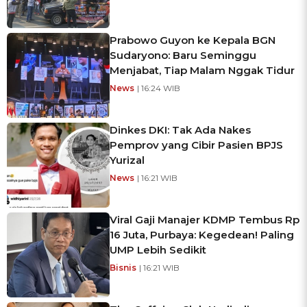
Prabowo Guyon ke Kepala BGN
Sudaryono: Baru Seminggu
Menjabat, Tiap Malam Nggak Tidur
News
| 16:24 WIB
Dinkes DKI: Tak Ada Nakes
Pemprov yang Cibir Pasien BPJS
Yurizal
News
| 16:21 WIB
Viral Gaji Manajer KDMP Tembus Rp
16 Juta, Purbaya: Kegedean! Paling
UMP Lebih Sedikit
Bisnis
| 16:21 WIB