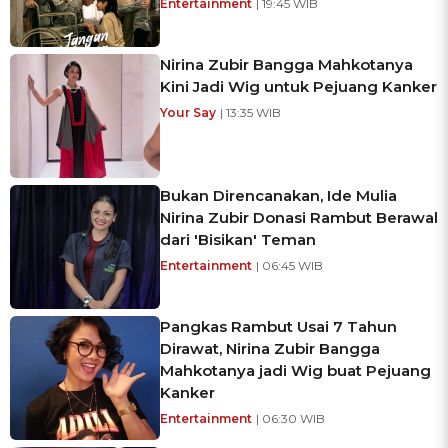
Entertainment
| 19:45 WIB
Nirina Zubir Bangga Mahkotanya
Kini Jadi Wig untuk Pejuang Kanker
Your Say
| 13:35 WIB
Bukan Direncanakan, Ide Mulia
Nirina Zubir Donasi Rambut Berawal
dari 'Bisikan' Teman
Entertainment
| 06:45 WIB
Pangkas Rambut Usai 7 Tahun
Dirawat, Nirina Zubir Bangga
Mahkotanya jadi Wig buat Pejuang
Kanker
Entertainment
| 06:30 WIB