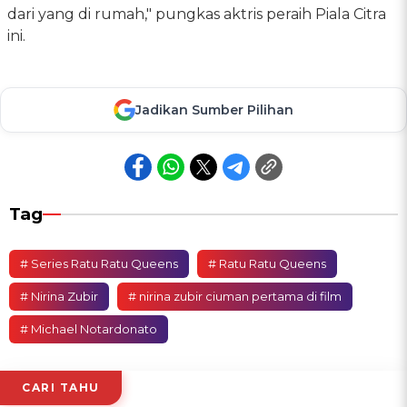
dari yang di rumah," pungkas aktris peraih Piala Citra
ini.
Jadikan Sumber Pilihan
Tag
# Series Ratu Ratu Queens
# Ratu Ratu Queens
# Nirina Zubir
# nirina zubir ciuman pertama di film
# Michael Notardonato
CARI TAHU