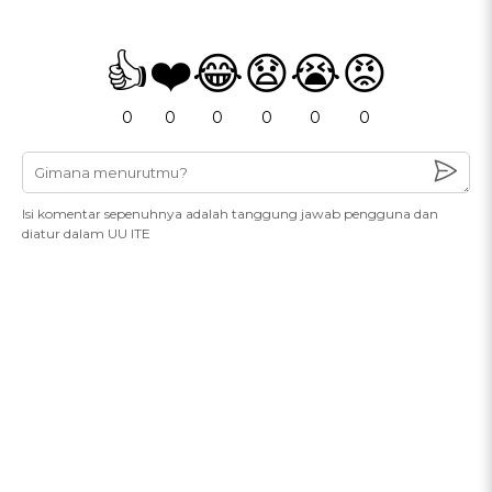
👍
❤️
😂
😧
😭
😡
0
0
0
0
0
0
Isi komentar sepenuhnya adalah tanggung jawab pengguna dan
diatur dalam UU ITE