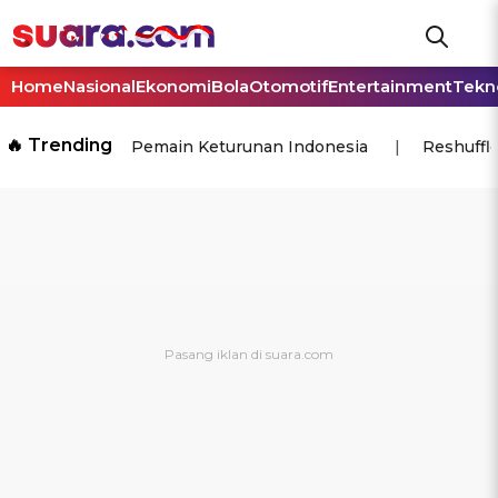
Home
Nasional
Ekonomi
Bola
Otomotif
Entertainment
Tekn
🔥 Trending
Pemain Keturunan Indonesia
Reshuffl