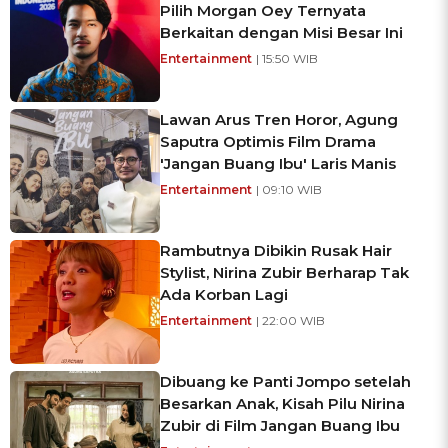
Pilih Morgan Oey Ternyata
Berkaitan dengan Misi Besar Ini
Entertainment
| 15:50 WIB
Lawan Arus Tren Horor, Agung
Saputra Optimis Film Drama
'Jangan Buang Ibu' Laris Manis
Entertainment
| 09:10 WIB
Rambutnya Dibikin Rusak Hair
Stylist, Nirina Zubir Berharap Tak
Ada Korban Lagi
Entertainment
| 22:00 WIB
Dibuang ke Panti Jompo setelah
Besarkan Anak, Kisah Pilu Nirina
Zubir di Film Jangan Buang Ibu