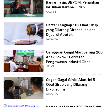
Banjarmasin, BBPOM: Penarikan
Ini Bukan Karena Sudah
Ditetapkan
KALTIM
Daftar Lengkap 102 Obat Sirup
yang Dilarang Diresepkan dan
Dijual di Apotek
JAKARTA
Gangguan Ginjal Akut Serang 200
Anak, Jokowi: Perketat
Pengawasan Industri Obat
NEWS
Cegah Gagal Ginjal Akut, Ini 5
Obat Sirup yang Dilarang
Dikonsumsi
JAKARTA
Kemenkes Larang 102 Obat Sirup