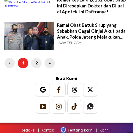
Ini Diresepkan Dokter dan Dijual
di Apotek. Ini Daftranya!
Ramai Obat Batuk Sirup yang
Sebabkan Gagal Ginjal Akut pada
Anak, Polda Jateng Melakukan
Pendataan pada IF dan PBF
JAWA TENGAH
«
1
2
»
Ikuti Kami
Redaksi
Kontak
Tentang Kami
Karir