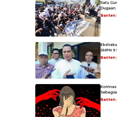
Satu Gu
Dugaan 
Banten
Ekstraku
SMPN 9 
Banten
Komnas 
Sebagia
Banten