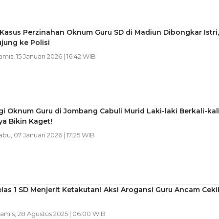
Kasus Perzinahan Oknum Guru SD di Madiun Dibongkar Istri,
ujung ke Polisi
amis, 15 Januari 2026 | 16:42 WIB
i Oknum Guru di Jombang Cabuli Murid Laki-laki Berkali-kali
a Bikin Kaget!
abu, 07 Januari 2026 | 17:25 WIB
las 1 SD Menjerit Ketakutan! Aksi Arogansi Guru Ancam Ceki
Kamis, 28 Agustus 2025 | 06:00 WIB