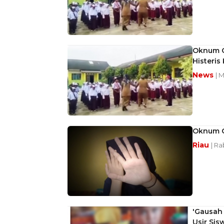
Oknum G
Histeris
News
| 
Oknum G
Riau
| Ra
'Gausah 
Usir Sis