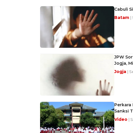
Cabuli 
Batam
|
JPW Sor
Jogja, 
Jogja
| S
Perkara 
Sanksi 
Video
| 