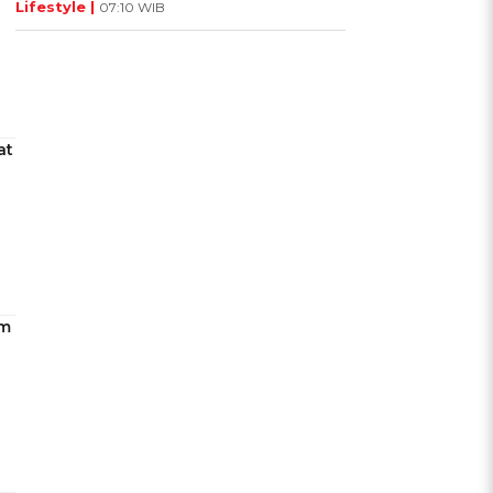
Lifestyle |
07:10 WIB
at
am