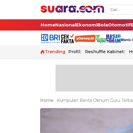
Home
Nasional
Ekonomi
Bola
Otomotif
Trending
Profil
Reshuffle Kabinet
H
Home
Kumpulan Berita Oknum Guru Terbar