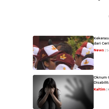
Kekerasa
dari Cer
News
| S
Oknum G
Disabilit
Kaltim
|