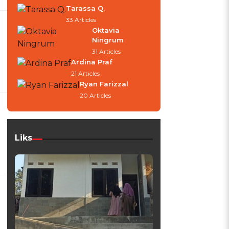
Tarassa Q.
33 Articles
Oktavia
Ningrum
31 Articles
Ardina Praf
21 Articles
Ryan Farizzal
20 Articles
Liks