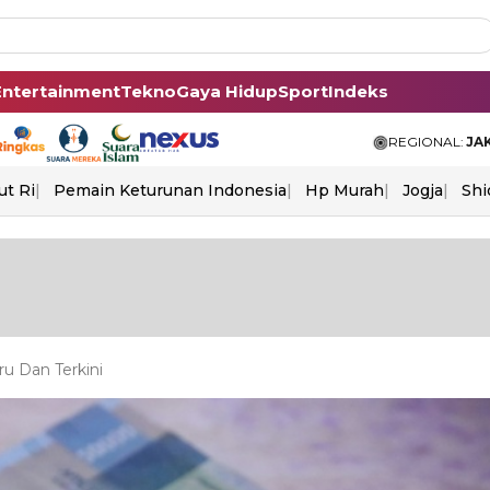
Entertainment
Tekno
Gaya Hidup
Sport
Indeks
REGIONAL:
JA
ut Ri
Pemain Keturunan Indonesia
Hp Murah
Jogja
Shi
u Dan Terkini