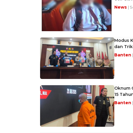
News
| 
Modus Ke
dan Trik
Banten
Oknum G
15 Tahun
Banten