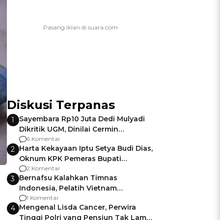
Diskusi Terpanas
Sayembara Rp10 Juta Dedi Mulyadi
1
Dikritik UGM, Dinilai Cermin
Gagalnya Negara Jamin Keamanan
6 Komentar
Harta Kekayaan Iptu Setya Budi Dias,
2
Oknum KPK Pemeras Bupati
Pemalang
2 Komentar
Bernafsu Kalahkan Timnas
3
Indonesia, Pelatih Vietnam
Berencana Pakai Jimat di Pakansari
1 Komentar
Mengenal Lisda Cancer, Perwira
4
Tinggi Polri yang Pensiun Tak Lama