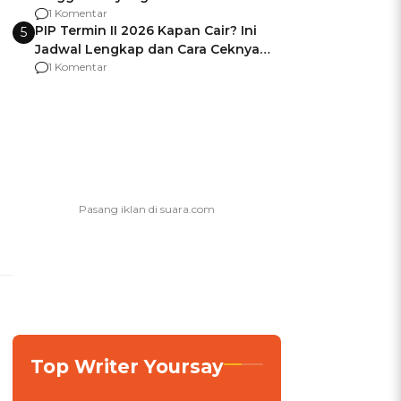
Usai Jadi Brigjen
1 Komentar
PIP Termin II 2026 Kapan Cair? Ini
5
Jadwal Lengkap dan Cara Ceknya
agar Dana Tidak Hangus!
1 Komentar
Top Writer Yoursay