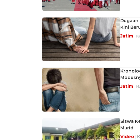
Dugaan 
Kini Ber
Jatim
| K
Kronolog
Modusny
Jatim
| R
Siswa Ke
Murid
Video
| 