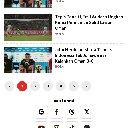
Audero
BOLA
Tepis Penalti, Emil Audero Ungkap
Kunci Permainan Solid Lawan
Oman
BOLA
John Herdman Minta Timnas
Indonesia Tak Jumawa usai
Kalahkan Oman 3-0
BOLA
«
1
2
3
4
5
»
Ikuti Kami