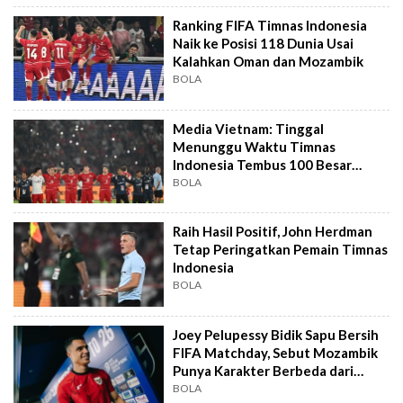
Ranking FIFA Timnas Indonesia
Naik ke Posisi 118 Dunia Usai
Kalahkan Oman dan Mozambik
BOLA
Media Vietnam: Tinggal
Menunggu Waktu Timnas
Indonesia Tembus 100 Besar
Ranking FIFA
BOLA
Raih Hasil Positif, John Herdman
Tetap Peringatkan Pemain Timnas
Indonesia
BOLA
Joey Pelupessy Bidik Sapu Bersih
FIFA Matchday, Sebut Mozambik
Punya Karakter Berbeda dari
Oman
BOLA