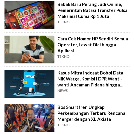
Babak Baru Perang Judi Online,
Pemerintah Batasi Transfer Pulsa
Maksimal Cuma Rp 1 Juta
TEKNO
Cara Cek Nomor HP Sendiri Semua
Operator, Lewat Dial hingga
Aplikasi
TEKNO
Kasus Mitra Indosat Bobol Data
NIK Warga, Komisi I DPR Wanti-
wanti Ancaman Pidana hingga
Cabut Izin Operator Nakal
NEWS
Bos Smartfren Ungkap
Perkembangan Terbaru Rencana
Merger dengan XL Axiata
TEKNO