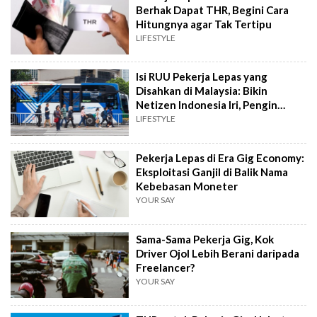
Berhak Dapat THR, Begini Cara
Hitungnya agar Tak Tertipu
LIFESTYLE
Isi RUU Pekerja Lepas yang
Disahkan di Malaysia: Bikin
Netizen Indonesia Iri, Pengin
Pindah Negara
LIFESTYLE
Pekerja Lepas di Era Gig Economy:
Eksploitasi Ganjil di Balik Nama
Kebebasan Moneter
YOUR SAY
Sama-Sama Pekerja Gig, Kok
Driver Ojol Lebih Berani daripada
Freelancer?
YOUR SAY