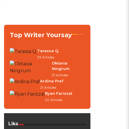
Top Writer Yoursay
Tarassa Q.
33 Articles
Oktavia
Ningrum
31 Articles
Ardina Praf
21 Articles
Ryan Farizzal
20 Articles
Liks