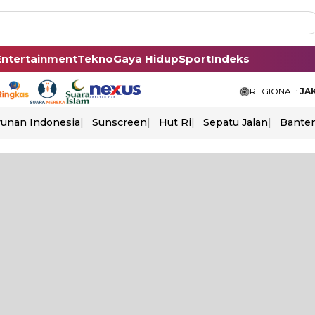
Entertainment
Tekno
Gaya Hidup
Sport
Indeks
REGIONAL:
JA
unan Indonesia
Sunscreen
Hut Ri
Sepatu Jalan
Bante