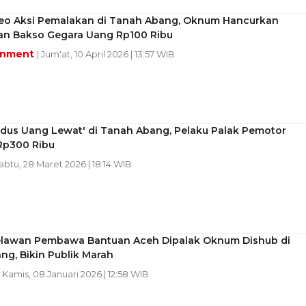
ideo Aksi Pemalakan di Tanah Abang, Oknum Hancurkan
n Bakso Gegara Uang Rp100 Ribu
inment
| Jum'at, 10 April 2026 | 13:57 WIB
odus Uang Lewat' di Tanah Abang, Pelaku Palak Pemotor
Rp300 Ribu
Sabtu, 28 Maret 2026 | 18:14 WIB
elawan Pembawa Bantuan Aceh Dipalak Oknum Dishub di
g, Bikin Publik Marah
| Kamis, 08 Januari 2026 | 12:58 WIB