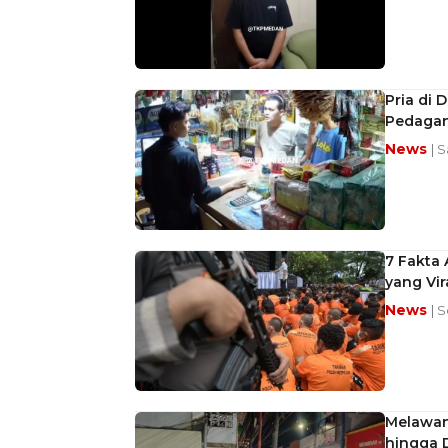
Pria di
Pedagang
News
| S
7 Fakta
yang Vir
News
| S
Melawan
hingga 