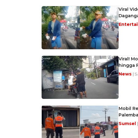
Viral V
Daganga
Enterta
Viral! M
hingga 
News
| 
Mobil R
Palemban
Sumsel