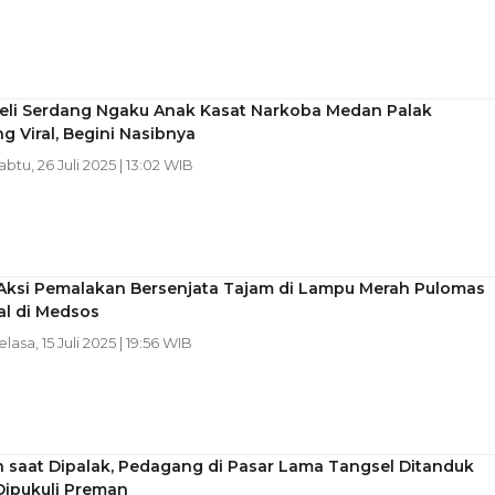
 Deli Serdang Ngaku Anak Kasat Narkoba Medan Palak
 Viral, Begini Nasibnya
abtu, 26 Juli 2025 | 13:02 WIB
 Aksi Pemalakan Bersenjata Tajam di Lampu Merah Pulomas
al di Medsos
elasa, 15 Juli 2025 | 19:56 WIB
 saat Dipalak, Pedagang di Pasar Lama Tangsel Ditanduk
Dipukuli Preman