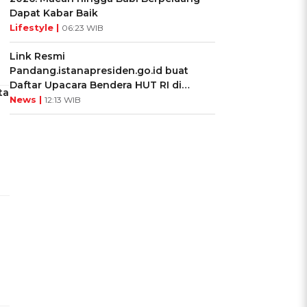
Dapat Kabar Baik
Lifestyle |
06:23 WIB
Link Resmi
Pandang.istanapresiden.go.id buat
Daftar Upacara Bendera HUT RI di
ta
Istana Negara
News |
12:13 WIB