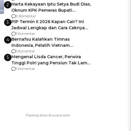
Harta Kekayaan Iptu Setya Budi Dias,
2
Oknum KPK Pemeras Bupati
Pemalang
2 Komentar
PIP Termin II 2026 Kapan Cair? Ini
3
Jadwal Lengkap dan Cara Ceknya
agar Dana Tidak Hangus!
1 Komentar
Bernafsu Kalahkan Timnas
4
Indonesia, Pelatih Vietnam
Berencana Pakai Jimat di Pakansari
1 Komentar
Mengenal Lisda Cancer, Perwira
5
Tinggi Polri yang Pensiun Tak Lama
Usai Jadi Brigjen
1 Komentar
i