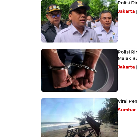
Polisi D
Jakarta
Polisi R
Malak Bu
Jakarta
Viral Pe
Sumbar