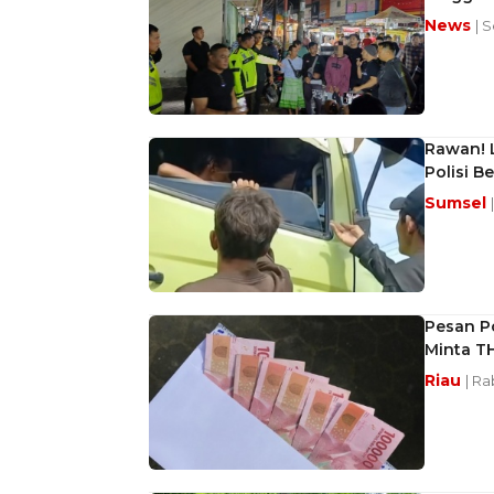
News
| 
Rawan! 
Polisi B
Sumsel
Pesan P
Minta T
Riau
| Ra