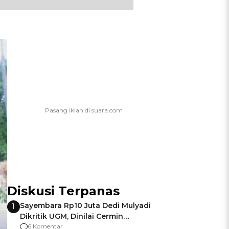
Diskusi Terpanas
Sayembara Rp10 Juta Dedi Mulyadi
1
Dikritik UGM, Dinilai Cermin
Gagalnya Negara Jamin Keamanan
6 Komentar