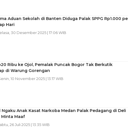
rima Aduan Sekolah di Banten Diduga Palak SPPG Rp1.000 pe
ap Hari
Selasa, 30 Desember 2025 | 17:06 WIB
20 Ribu ke Ojol, Pemalak Puncak Bogor Tak Berkutik
ap di Warung Gorengan
 Senin, 10 November 2025 | 13:17 WIB
al Ngaku Anak Kasat Narkoba Medan Palak Pedagang di Deli
 Minta Maaf
abtu, 26 Juli 2025 | 13:35 WIB