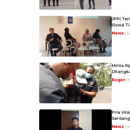
JPPI Te
Siswa Ti
News
| 
Minta Rp
Ditangk
Bogor
|
Pria Vir
Serdang
News
| S