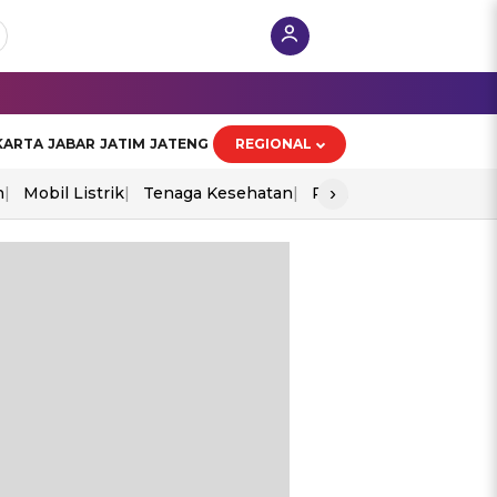
KARTA
JABAR
JATIM
JATENG
REGIONAL
›
n
Mobil Listrik
Tenaga Kesehatan
Perang As-Iran
Ekon