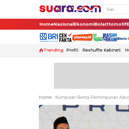
Home
Nasional
Ekonomi
Bola
Otomotif
Trending
Profil
Reshuffle Kabinet
H
Home
Kumpulan Berita Perhimpunan Advoka