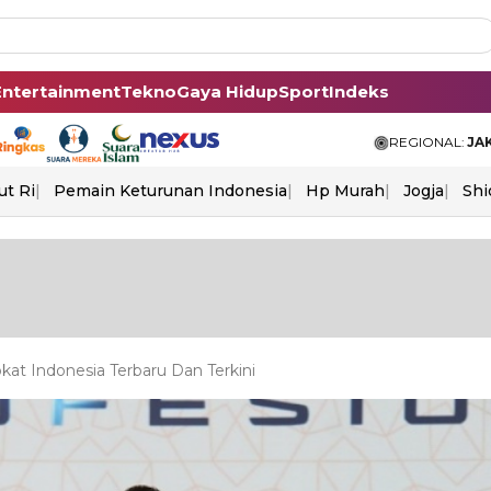
Entertainment
Tekno
Gaya Hidup
Sport
Indeks
REGIONAL:
JA
ut Ri
Pemain Keturunan Indonesia
Hp Murah
Jogja
Shi
t Indonesia Terbaru Dan Terkini