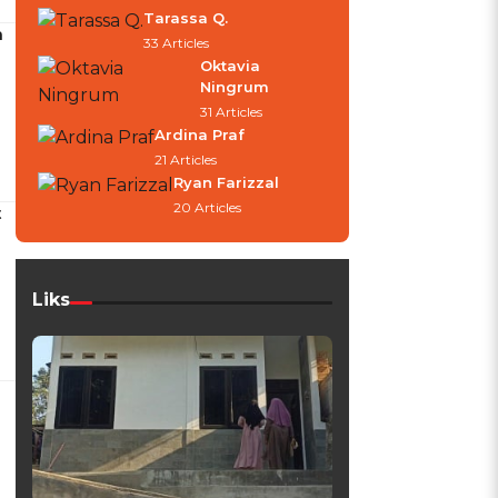
Tarassa Q.
a
33 Articles
Oktavia
Ningrum
31 Articles
Ardina Praf
21 Articles
Ryan Farizzal
20 Articles
t
Liks