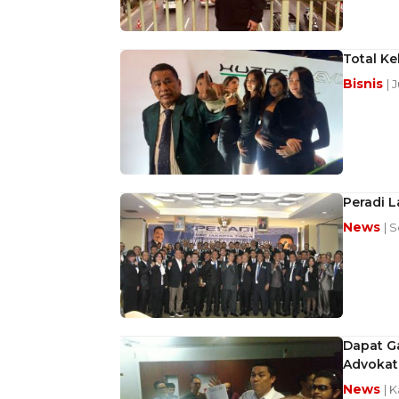
Total Ke
Bisnis
| 
Peradi L
News
| S
Dapat Ga
Advokat
News
| K