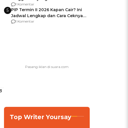
Usai Jadi Brigjen
1 Komentar
PIP Termin II 2026 Kapan Cair? Ini
5
Jadwal Lengkap dan Cara Ceknya
agar Dana Tidak Hangus!
1 Komentar
3
Top Writer Yoursay