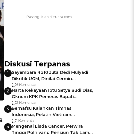
Diskusi Terpanas
Sayembara Rp10 Juta Dedi Mulyadi
1
Dikritik UGM, Dinilai Cermin
Gagalnya Negara Jamin Keamanan
6 Komentar
Harta Kekayaan Iptu Setya Budi Dias,
2
Oknum KPK Pemeras Bupati
Pemalang
2 Komentar
Bernafsu Kalahkan Timnas
3
Indonesia, Pelatih Vietnam
s
Berencana Pakai Jimat di Pakansari
1 Komentar
Mengenal Lisda Cancer, Perwira
4
Tinggi Polri yang Pensiun Tak Lama