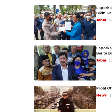
Laporkan
Bikin G
Jabar
| 
Laporkan
Berita 
Jabar
| J
Profil O
News
| 