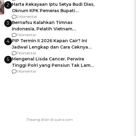
Harta Kekayaan Iptu Setya Budi Dias,
2
Oknum KPK Pemeras Bupati
Pemalang
2 Komentar
Bernafsu Kalahkan Timnas
3
Indonesia, Pelatih Vietnam
Berencana Pakai Jimat di Pakansari
1 Komentar
PIP Termin II 2026 Kapan Cair? Ini
4
Jadwal Lengkap dan Cara Ceknya
agar Dana Tidak Hangus!
1 Komentar
Mengenal Lisda Cancer, Perwira
5
Tinggi Polri yang Pensiun Tak Lama
Usai Jadi Brigjen
1 Komentar