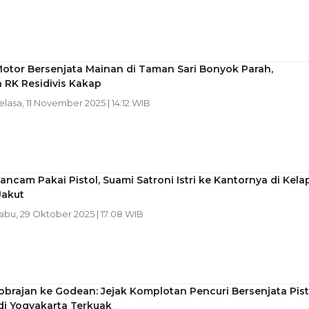
otor Bersenjata Mainan di Taman Sari Bonyok Parah,
 RK Residivis Kakap
Selasa, 11 November 2025 | 14:12 WIB
iancam Pakai Pistol, Suami Satroni Istri ke Kantornya di Kela
Jakut
Rabu, 29 Oktober 2025 | 17:08 WIB
obrajan ke Godean: Jejak Komplotan Pencuri Bersenjata Pist
di Yogyakarta Terkuak