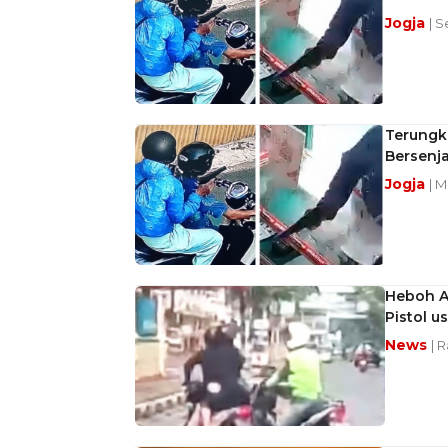
Jogja
| S
Terungk
Bersenja
Jogja
| M
Heboh Ak
Pistol u
News
| 