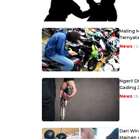
Maling M
Ternyata
News
| 
Ngeri! D
Gading 
News
| 
Dari Wir
Mainan 