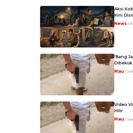
Aksi Kob
Kini Disi
News
| 
'Bang Ja
Dibekuk
Riau
| Se
Video Vi
Hilir
Riau
| Se