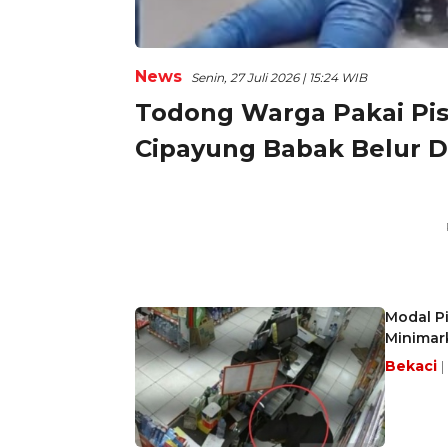
News
Senin, 27 Juli 2026 | 15:24 WIB
Todong Warga Pakai Pist
Cipayung Babak Belur 
Modal Pi
Minimark
Bekaci
|