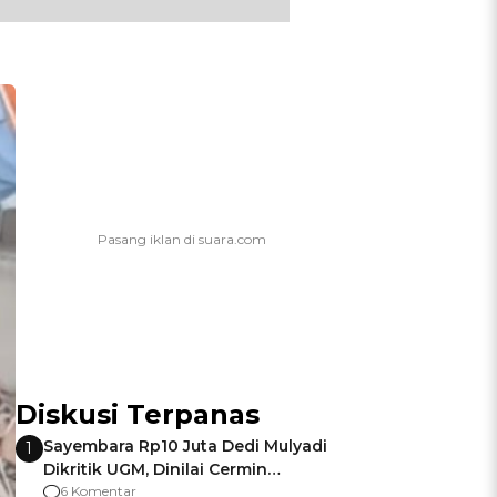
Diskusi Terpanas
Sayembara Rp10 Juta Dedi Mulyadi
1
Dikritik UGM, Dinilai Cermin
Gagalnya Negara Jamin Keamanan
6 Komentar