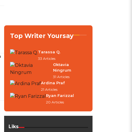
Top Writer Yoursay
Tarassa Q.
a
33 Articles
Oktavia
Ningrum
31 Articles
Ardina Praf
21 Articles
Ryan Farizzal
20 Articles
Liks