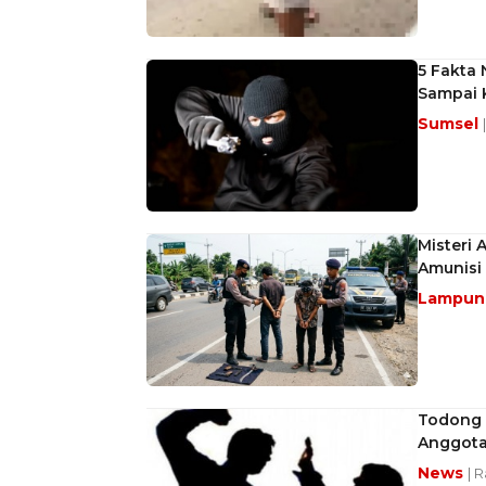
5 Fakta
Sampai 
Sumsel
Misteri 
Amunisi
Lampu
Todong P
Anggota
News
| 