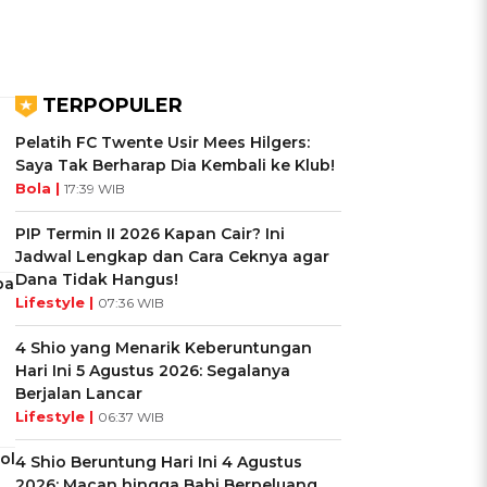
TERPOPULER
Pelatih FC Twente Usir Mees Hilgers:
Saya Tak Berharap Dia Kembali ke Klub!
Bola |
17:39 WIB
PIP Termin II 2026 Kapan Cair? Ini
Jadwal Lengkap dan Cara Ceknya agar
Dana Tidak Hangus!
pa
Lifestyle |
07:36 WIB
4 Shio yang Menarik Keberuntungan
Hari Ini 5 Agustus 2026: Segalanya
Berjalan Lancar
Lifestyle |
06:37 WIB
ol
4 Shio Beruntung Hari Ini 4 Agustus
2026: Macan hingga Babi Berpeluang