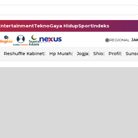
Entertainment
Tekno
Gaya Hidup
Sport
Indeks
REGIONAL:
JA
Reshuffle Kabinet
Hp Murah
Jogja
Shio
Profil
Suns