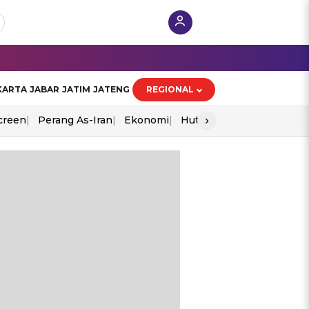
KARTA
JABAR
JATIM
JATENG
REGIONAL
›
creen
Perang As-Iran
Ekonomi
Hut Ri