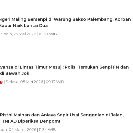
 Ngeri Maling Bersenpi di Warung Bakso Palembang, Korban
Kabur Naik Lantai Dua
| Senin, 25 Mei 2026 | 10:50 WIB
Avanza di Lintas Timur Mesuji: Polisi Temukan Senpi FN dan
 di Bawah Jok
ng
| Selasa, 05 Mei 2026 | 09:13 WIB
istol Mainan dan Aniaya Sopir Usai Senggolan di Jalan,
 TNI AD Diperiksa Denpom!
Rabu, 04 Maret 2026 | 11:34 WIB