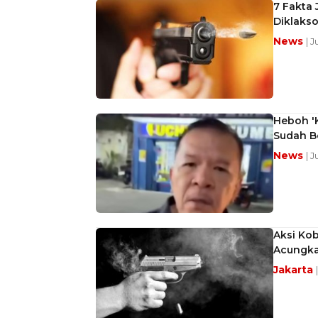
7 Fakta
Diklakso
News
| 
Heboh 'K
Sudah B
News
| 
Aksi Kob
Acungka
Jakarta