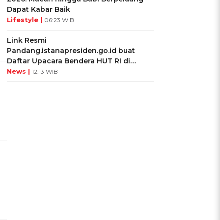
Dapat Kabar Baik
Lifestyle |
06:23 WIB
Link Resmi
Pandang.istanapresiden.go.id buat
Daftar Upacara Bendera HUT RI di
Istana Negara
News |
12:13 WIB