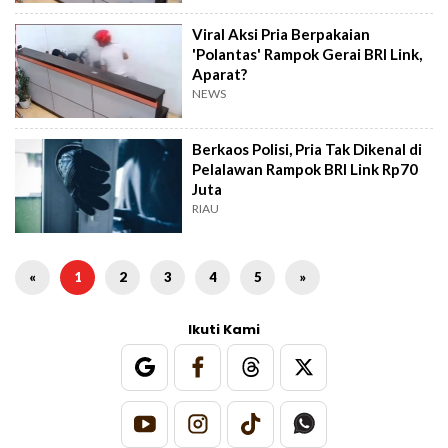
Viral Aksi Pria Berpakaian
'Polantas' Rampok Gerai BRI Link,
Aparat?
NEWS
Berkaos Polisi, Pria Tak Dikenal di
Pelalawan Rampok BRI Link Rp70
Juta
RIAU
«
1
2
3
4
5
»
Ikuti Kami