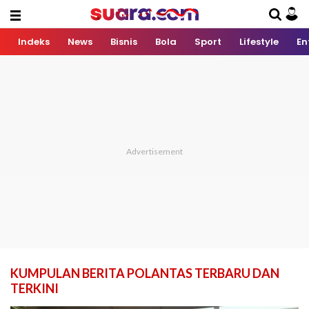
Indeks
News
Bisnis
Bola
Sport
Lifestyle
En
KUMPULAN BERITA POLANTAS TERBARU DAN
TERKINI