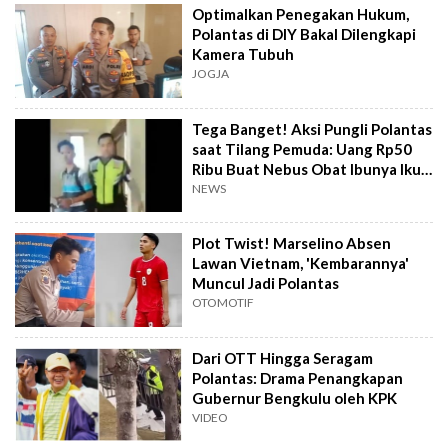
Optimalkan Penegakan Hukum,
Polantas di DIY Bakal Dilengkapi
Kamera Tubuh
JOGJA
Tega Banget! Aksi Pungli Polantas
saat Tilang Pemuda: Uang Rp50
Ribu Buat Nebus Obat Ibunya Ikut
Diembat
NEWS
Plot Twist! Marselino Absen
Lawan Vietnam, 'Kembarannya'
Muncul Jadi Polantas
OTOMOTIF
Dari OTT Hingga Seragam
Polantas: Drama Penangkapan
Gubernur Bengkulu oleh KPK
VIDEO