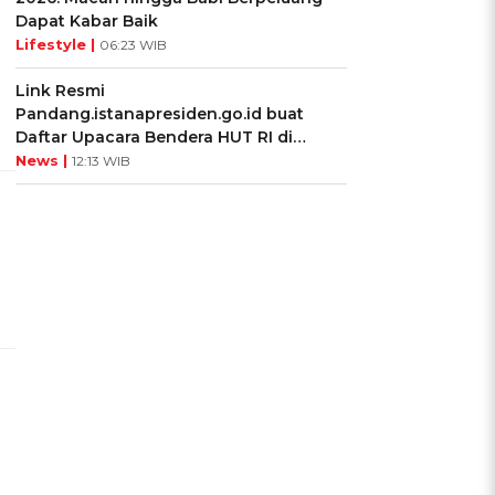
Dapat Kabar Baik
Lifestyle |
06:23 WIB
Link Resmi
Pandang.istanapresiden.go.id buat
Daftar Upacara Bendera HUT RI di
Istana Negara
News |
12:13 WIB