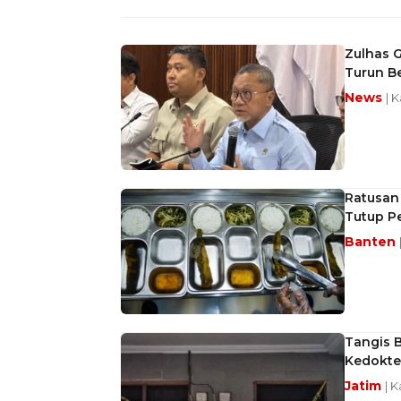
Zulhas 
Turun Be
News
| 
Ratusan
Tutup P
Banten
Tangis 
Kedokte
Jatim
| 