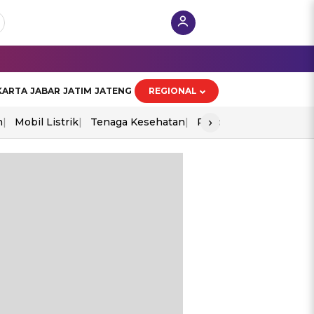
KARTA
JABAR
JATIM
JATENG
REGIONAL
›
n
Mobil Listrik
Tenaga Kesehatan
Piala Aff 2026
Ekono