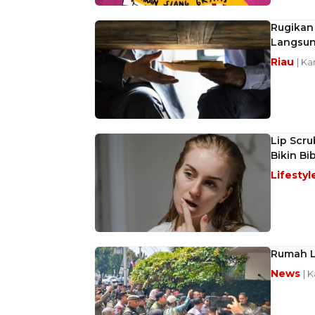
Rugikan 
Langsun
Riau
| Ka
Lip Scru
Bikin Bi
Lifestyl
Rumah L
News
| 