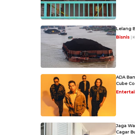
Lelang B
Bisnis
| 
ADA Ban
Cube Co
Enterta
Jaga War
Cagar B