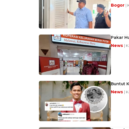
Bogor
| 
Pakar H
News
| 
Buntut K
News
| 