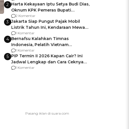
Harta Kekayaan Iptu Setya Budi Dias,
2
Oknum KPK Pemeras Bupati
Pemalang
2 Komentar
Jakarta Siap Pungut Pajak Mobil
3
Listrik Tahun Ini, Kendaraan Mewah
Kena hingga 75% PKB
1 Komentar
Bernafsu Kalahkan Timnas
4
Indonesia, Pelatih Vietnam
Berencana Pakai Jimat di Pakansari
1 Komentar
PIP Termin II 2026 Kapan Cair? Ini
5
Jadwal Lengkap dan Cara Ceknya
agar Dana Tidak Hangus!
1 Komentar