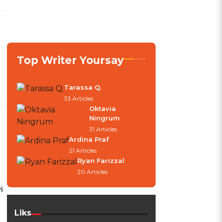
h
Top Writer Yoursay
Tarassa Q.
33 Articles
Oktavia
Ningrum
31 Articles
Ardina Praf
21 Articles
Ryan Farizzal
20 Articles
i
Liks