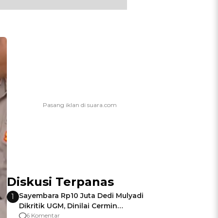
Diskusi Terpanas
Sayembara Rp10 Juta Dedi Mulyadi
1
Dikritik UGM, Dinilai Cermin
Gagalnya Negara Jamin Keamanan
6 Komentar