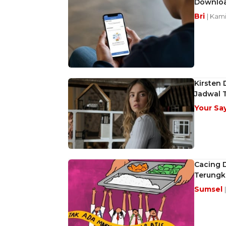
Downloa
Bri
| Kami
Kirsten 
Jadwal 
Your Sa
Cacing D
Terungk
Sumsel