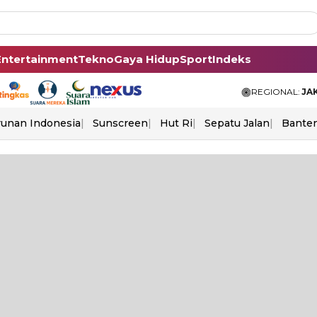
Entertainment
Tekno
Gaya Hidup
Sport
Indeks
REGIONAL:
JA
unan Indonesia
Sunscreen
Hut Ri
Sepatu Jalan
Bante