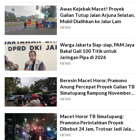
Awas Kejebak Macet! Proyek
Galian Tutup Jalan Arjuna Selatan,
Mobil Dialihkan ke Jalur Lain
NEWS
Warga Jakarta Siap-siap, PAM Jaya
Bakal Gali 100 Titik untuk
Jaringan Pipa di 2026
NEWS
Beresin Macet Horor, Pramono
Anung Percepat Proyek Galian TB
Simatupang Rampung November
2025
NEWS
Macet Horor TB Simatupang:
Pramono Perintahkan Proyek
Dikebut 24 Jam, Trotoar Jadi Jalan
Darurat
NEWS