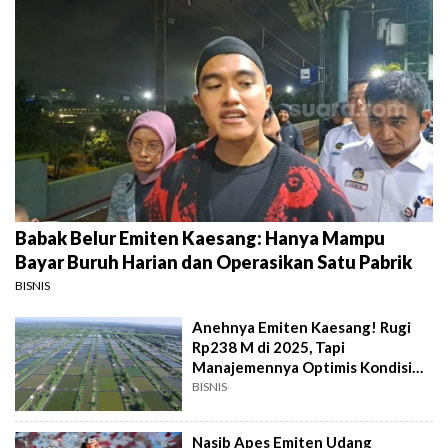
Babak Belur Emiten Kaesang: Hanya Mampu
Bayar Buruh Harian dan Operasikan Satu Pabrik
BISNIS
Anehnya Emiten Kaesang! Rugi
Rp238 M di 2025, Tapi
Manajemennya Optimis Kondisi
Perusahaan
BISNIS
Nasib Apes Emiten Udang