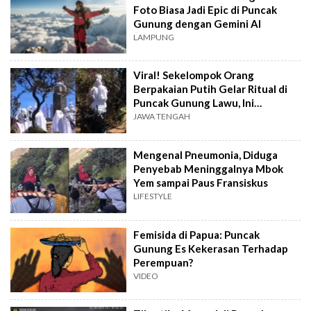
Foto Biasa Jadi Epic di Puncak
Gunung dengan Gemini AI
LAMPUNG
Viral! Sekelompok Orang
Berpakaian Putih Gelar Ritual di
Puncak Gunung Lawu, Ini
Kronologinya
JAWA TENGAH
Mengenal Pneumonia, Diduga
Penyebab Meninggalnya Mbok
Yem sampai Paus Fransiskus
LIFESTYLE
Femisida di Papua: Puncak
Gunung Es Kekerasan Terhadap
Perempuan?
VIDEO