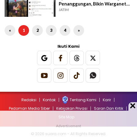
Penanggungan, Bikin Warganet
Salut; Murah Banget
JATIM
«
1
2
3
4
»
Ikuti Kami
Redaksi
Kontak
Tentang Kami
Karir
Pedoman Media Siber
Kebijakan Privasi
Saran Dan Kritik
Site Map
© 2026 suara.com - All Rights Reserved.