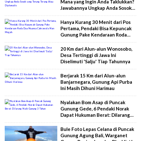
Mana yang Ingin Anda Taklukkan?
Jawabannya Ungkap Anda Sosok
yang Terung Terang Atau
Diplomatis
Hanya Kurang 30 Menit dari Pos
Pertama, Pendaki Bisa Kepuncak
Gunung Pake Kendaraan Roda
Dua Nuansa Cakrawala Nan
Megah
20 Km dari Alun-alun Wonosobo,
Desa Tertinggi di Jawa Ini
Diselimuti 'Salju' Tiap Tahunnya
Berjarak 15 Km dari Alun-alun
Banjarnegara, Gunung Api Purba
Ini Masih Dihuni Harimau
Nyalakan Bom Asap di Puncak
Gunung Gede, 6 Pendaki Norak
Dapat Hukuman Berat: Dilarang
Naik Gunung 3 Tahun
Bule Foto Lepas Celana di Puncak
Gunung Agung Bali, Warganet