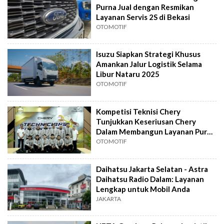
Purna Jual dengan Resmikan
Layanan Servis 2S di Bekasi
OTOMOTIF
Isuzu Siapkan Strategi Khusus
Amankan Jalur Logistik Selama
Libur Nataru 2025
OTOMOTIF
Kompetisi Teknisi Chery
Tunjukkan Keseriusan Chery
Dalam Membangun Layanan Purna
Jual
OTOMOTIF
Daihatsu Jakarta Selatan - Astra
Daihatsu Radio Dalam: Layanan
Lengkap untuk Mobil Anda
JAKARTA