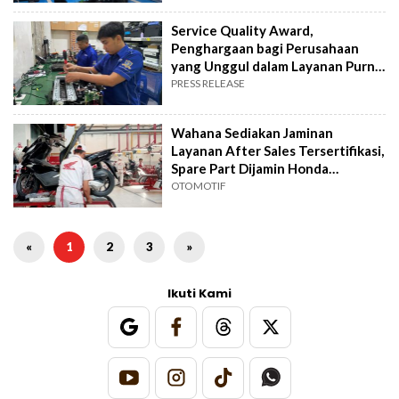
Service Quality Award,
Penghargaan bagi Perusahaan
yang Unggul dalam Layanan Purna
Jual
PRESS RELEASE
Wahana Sediakan Jaminan
Layanan After Sales Tersertifikasi,
Spare Part Dijamin Honda
Genuine
OTOMOTIF
«
1
2
3
»
Ikuti Kami