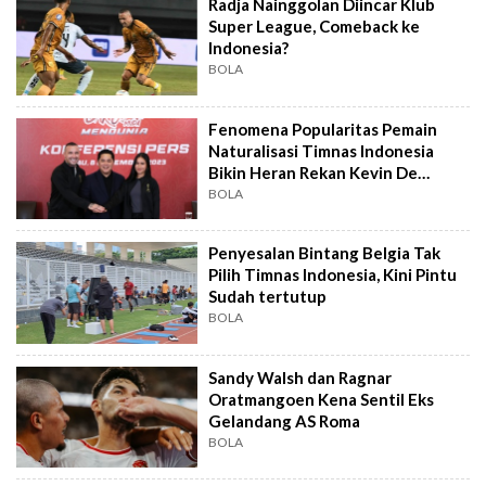
Radja Nainggolan Diincar Klub
Super League, Comeback ke
Indonesia?
BOLA
Fenomena Popularitas Pemain
Naturalisasi Timnas Indonesia
Bikin Heran Rekan Kevin De
Bruyne
BOLA
Penyesalan Bintang Belgia Tak
Pilih Timnas Indonesia, Kini Pintu
Sudah tertutup
BOLA
Sandy Walsh dan Ragnar
Oratmangoen Kena Sentil Eks
Gelandang AS Roma
BOLA