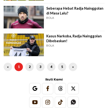
Seberapa Hebat Radja Nainggolan
di Masa Lalu?
BOLA
Kasus Narkoba, Radja Nainggolan
Dibebaskan!
BOLA
«
1
2
3
4
5
»
Ikuti Kami