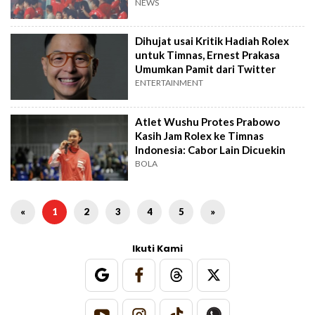
Negara
NEWS
Dihujat usai Kritik Hadiah Rolex
untuk Timnas, Ernest Prakasa
Umumkan Pamit dari Twitter
ENTERTAINMENT
Atlet Wushu Protes Prabowo
Kasih Jam Rolex ke Timnas
Indonesia: Cabor Lain Dicuekin
BOLA
«
1
2
3
4
5
»
Ikuti Kami