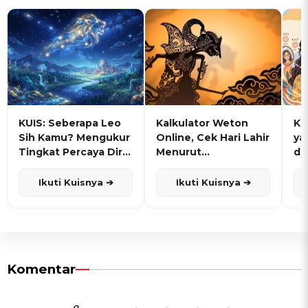
KUIS: Seberapa Leo
Kalkulator Weton
KU
Sih Kamu? Mengukur
Online, Cek Hari Lahir
ya
Tingkat Percaya Diri
Menurut
de
dan Karisma
Penanggalan Jawa
Ikuti Kuisnya ➔
Ikuti Kuisnya ➔
Komentar