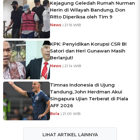
Kejagung Geledah Rumah Nurman
Herin di Wilayah Bandung, Don
Ritto Diperiksa oleh Tim 9
News
| 21:16 WIB
KPK: Penyidikan Korupsi CSR BI
Satori dan Heri Gunawan Masih
Berlanjut!
News
| 21:14 WIB
Timnas Indonesia di Ujung
Tandung, John Herdman Akui
Singapura Ujian Terberat di Piala
AFF 2026
Bola
| 21:09 WIB
LIHAT ARTIKEL LAINNYA