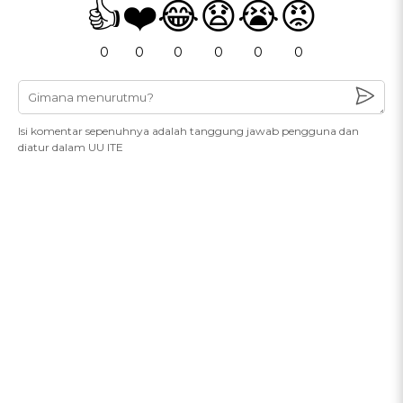
👍
❤️
😂
😧
😭
😡
0
0
0
0
0
0
Isi komentar sepenuhnya adalah tanggung jawab pengguna dan
diatur dalam UU ITE