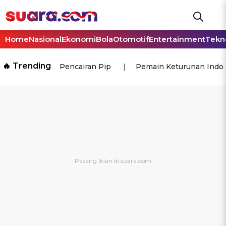
Home
Nasional
Ekonomi
Bola
Otomotif
Entertainment
Tekn
🔥 Trending
Pencairan Pip
Pemain Keturunan Indo