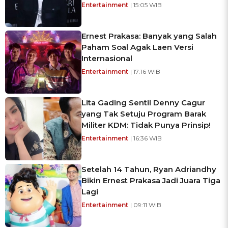
Entertainment
| 15:05 WIB
Ernest Prakasa: Banyak yang Salah
Paham Soal Agak Laen Versi
Internasional
Entertainment
| 17:16 WIB
Lita Gading Sentil Denny Cagur
yang Tak Setuju Program Barak
Militer KDM: Tidak Punya Prinsip!
Entertainment
| 16:36 WIB
Setelah 14 Tahun, Ryan Adriandhy
Bikin Ernest Prakasa Jadi Juara Tiga
Lagi
Entertainment
| 09:11 WIB