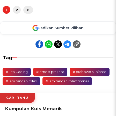
1
2
>
Jadikan Sumber Pilihan
Tag
# Lita Gading
# ernest prakasa
# prabowo subianto
# jam tangan rolex
# jam tangan rolex timnas
CARI TAHU
Kumpulan Kuis Menarik