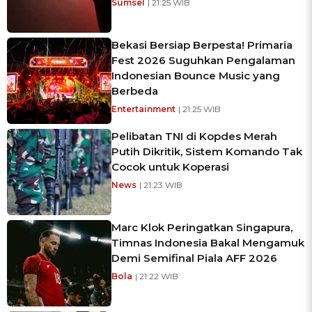
Sumsel
| 21:25 WIB
Bekasi Bersiap Berpesta! Primaria
Fest 2026 Suguhkan Pengalaman
Indonesian Bounce Music yang
Berbeda
Entertainment
| 21:25 WIB
Pelibatan TNI di Kopdes Merah
Putih Dikritik, Sistem Komando Tak
Cocok untuk Koperasi
News
| 21:23 WIB
Marc Klok Peringatkan Singapura,
Timnas Indonesia Bakal Mengamuk
Demi Semifinal Piala AFF 2026
Bola
| 21:22 WIB