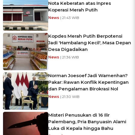
Nota Keberatan atas Inpres
Koperasi Merah Putih
News
| 21:43 WIB
Kopdes Merah Putih Berpotensi
Jadi 'Hambalang Kecil', Masa Depan
Desa Digadaikan
News
| 21:36 WIB
Norman Joesoef Jadi Wamenhan?
Pakar: Rawan Konflik Kepentingan
dan Pengalaman Birokrasi Nol
News
| 21:30 WIB
Misteri Penusukan di 16 Ilir
Palembang, Pria Banyuasin Alami
Luka di Kepala hingga Bahu