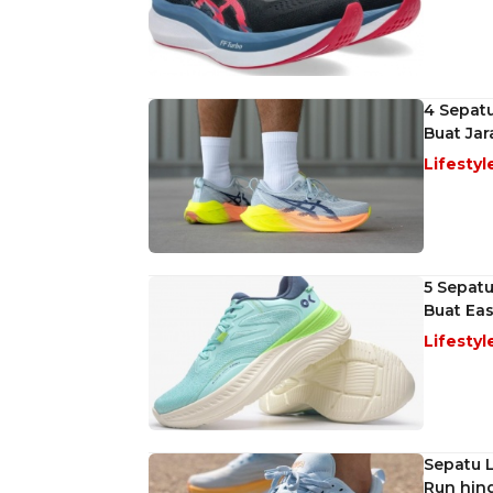
4 Sepatu
Buat Jar
Lifestyl
5 Sepat
Buat Ea
Lifestyl
Sepatu L
Run hin