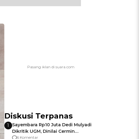
Diskusi Terpanas
Sayembara Rp10 Juta Dedi Mulyadi
1
Dikritik UGM, Dinilai Cermin
Gagalnya Negara Jamin Keamanan
6 Komentar