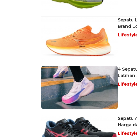
Sepatu L
Brand Lo
Lifestyl
4 Sepatu
Latihan 
Lifestyl
Sepatu A
Harga d
Lifestyl