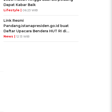
Dapat Kabar Baik
Lifestyle |
06:23 WIB
Link Resmi
Pandang.istanapresiden.go.id buat
Daftar Upacara Bendera HUT RI di
Istana Negara
News |
12:13 WIB