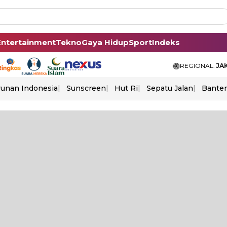
Entertainment
Tekno
Gaya Hidup
Sport
Indeks
REGIONAL:
JA
unan Indonesia
Sunscreen
Hut Ri
Sepatu Jalan
Bante