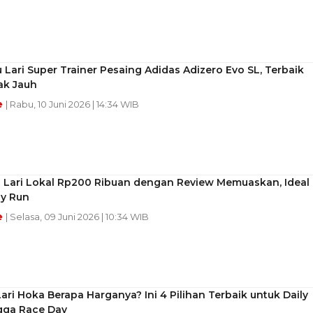
 Lari Super Trainer Pesaing Adidas Adizero Evo SL, Terbaik
ak Jauh
e
| Rabu, 10 Juni 2026 | 14:34 WIB
u Lari Lokal Rp200 Ribuan dengan Review Memuaskan, Ideal
sy Run
e
| Selasa, 09 Juni 2026 | 10:34 WIB
ari Hoka Berapa Harganya? Ini 4 Pilihan Terbaik untuk Daily
gga Race Day