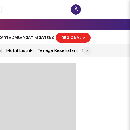
KARTA
JABAR
JATIM
JATENG
REGIONAL
›
n
Mobil Listrik
Tenaga Kesehatan
Piala Aff 2026
Ekono