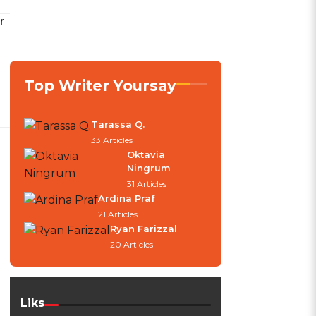
r
Top Writer Yoursay
Tarassa Q.
33 Articles
Oktavia
Ningrum
31 Articles
Ardina Praf
21 Articles
Ryan Farizzal
20 Articles
Liks