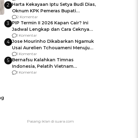
Harta Kekayaan Iptu Setya Budi Dias,
2
Oknum KPK Pemeras Bupati
Pemalang
2 Komentar
PIP Termin II 2026 Kapan Cair? Ini
3
Jadwal Lengkap dan Cara Ceknya
agar Dana Tidak Hangus!
1 Komentar
Jose Mourinho Dikabarkan Ngamuk
4
Usai Aurelien Tchouameni Menuju
Manchester United
1 Komentar
Bernafsu Kalahkan Timnas
5
Indonesia, Pelatih Vietnam
Berencana Pakai Jimat di Pakansari
1 Komentar
ng