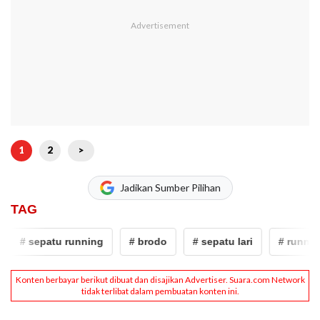
1
2
>
Jadikan Sumber Pilihan
TAG
# sepatu running
# brodo
# sepatu lari
# running 