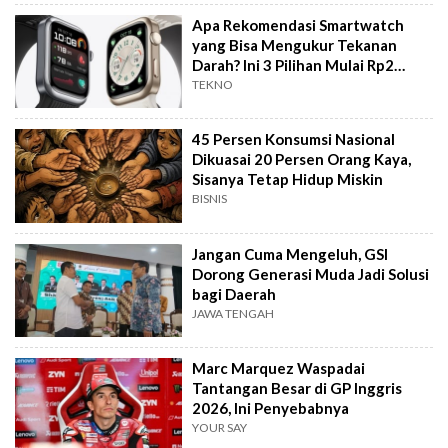
Apa Rekomendasi Smartwatch
yang Bisa Mengukur Tekanan
Darah? Ini 3 Pilihan Mulai Rp2
Jutaan
TEKNO
45 Persen Konsumsi Nasional
Dikuasai 20 Persen Orang Kaya,
Sisanya Tetap Hidup Miskin
BISNIS
Jangan Cuma Mengeluh, GSI
Dorong Generasi Muda Jadi Solusi
bagi Daerah
JAWA TENGAH
Marc Marquez Waspadai
Tantangan Besar di GP Inggris
2026, Ini Penyebabnya
YOUR SAY