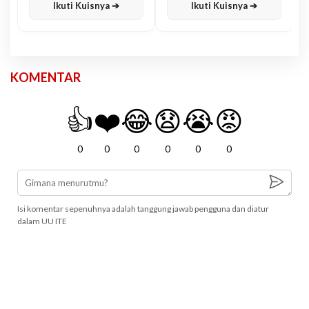
Ikuti Kuisnya ➔
Ikuti Kuisnya ➔
KOMENTAR
👍
❤️
😂
😧
😭
😡
0
0
0
0
0
0
Isi komentar sepenuhnya adalah tanggung jawab pengguna dan diatur
dalam UU ITE