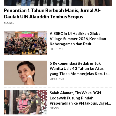
Penantian 1 Tahun Berbuah Manis, Jurnal Al-
Daulah UIN Alauddin Tembus Scopus
SULSEL
AIESEC in UI Hadirkan Global
Village Summer 2026, Kenalkan
Keberagaman dan Peduli
Lingkungan
LIFESTYLE
5 Rekomendasi Bedak untuk
Wanita Usia 40 Tahun ke Atas
yang Tidak Memperjelas Kerutan
sesuai Review
LIFESTYLE
Salah Alamat, Eks Waka BGN
Lodewyk Pusung Pindah
Praperadilan ke PN Jakpus, Digelar
12 Agustus
NEWS