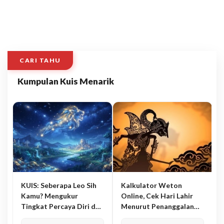
CARI TAHU
Kumpulan Kuis Menarik
KUIS: Seberapa Leo Sih
Kalkulator Weton
Kamu? Mengukur
Online, Cek Hari Lahir
Tingkat Percaya Diri dan
Menurut Penanggalan
Karisma
Jawa