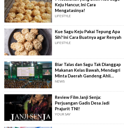
Keju Hancur, Ini Cara
Mengatasinya!
LIFESTYLE
Kue Sagu Keju Pakai Tepung Apa
Sih? Ini Cara Buatnya agar Renyah
LIFESTYLE
Biar Talas dan Sagu Tak Dianggap
Makanan Kelas Bawah, Mendagri
Minta Daerah Gandeng Ahli
Kuliner
NEWS
Review Film Janji Senja:
Perjuangan Gadis Desa Jadi
Prajurit TNI!
YOUR SAY