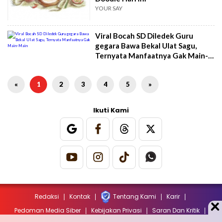
YOUR SAY
Viral Bocah SD Diledek Guru
gegara Bawa Bekal Ulat Sagu,
Ternyata Manfaatnya Gak Main-
Main
«
1
2
3
4
5
»
Ikuti Kami
Redaksi
Kontak
Tentang Kami
Karir
Pedoman Media Siber
Kebijakan Privasi
Saran Dan Kritik