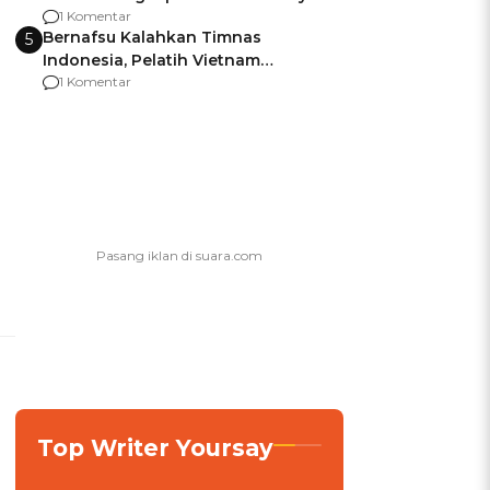
agar Dana Tidak Hangus!
1 Komentar
Bernafsu Kalahkan Timnas
5
Indonesia, Pelatih Vietnam
Berencana Pakai Jimat di Pakansari
1 Komentar
Top Writer Yoursay