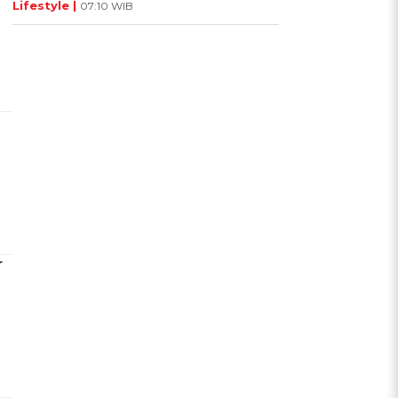
Lifestyle |
07:10 WIB
r