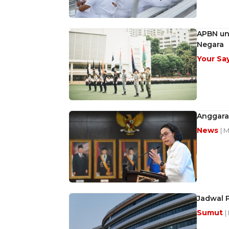
APBN unt
Negara
Your Sa
Anggaran
News
| 
Jadwal 
Sumut
|