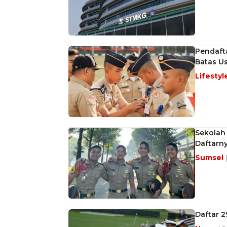
Pendaft
Batas Us
Lifestyl
Sekolah 
Daftarn
Sumsel
Daftar 2