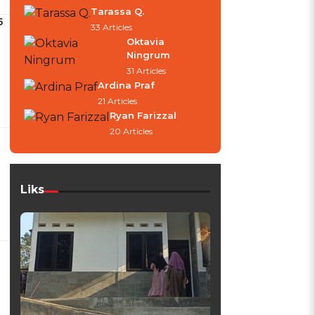
Tarassa Q.
5
33 Articles
Oktavia
Ningrum
31 Articles
Ardina Praf
21 Articles
Ryan Farizzal
20 Articles
Liks