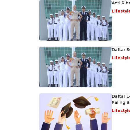
Anti Rib
Lifestyl
Daftar S
Lifestyl
Daftar 
Paling 
Lifestyl