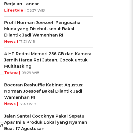
Berjalan Lancar
Lifestyle |
06:37 WIB
Profil Norman Joesoef, Pengusaha
Muda yang Disebut-sebut Bakal
Dilantik Jadi Wamenhan RI
News |
17:21 WIB
4 HP Redmi Memori 256 GB dan Kamera
Jernih Harga Rp1 Jutaan, Cocok untuk
Multitasking
Tekno |
09:29 WIB
Bocoran Reshuffle Kabinet Agustus:
Norman Joesoef Bakal Dilantik Jadi
Wamenhan RI
News |
17:49 WIB
Jalan Santai Cocoknya Pakai Sepatu
Apa? Ini 6 Produk Lokal yang Nyaman
a?
Buat 17 Agustusan