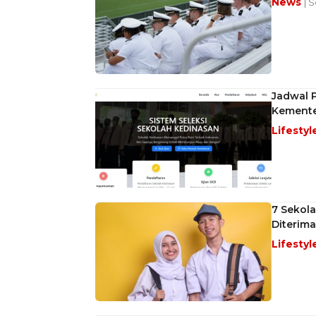
News
| 
Jadwal P
Kemente
Lifestyl
7 Sekol
Diterima
Lifestyl