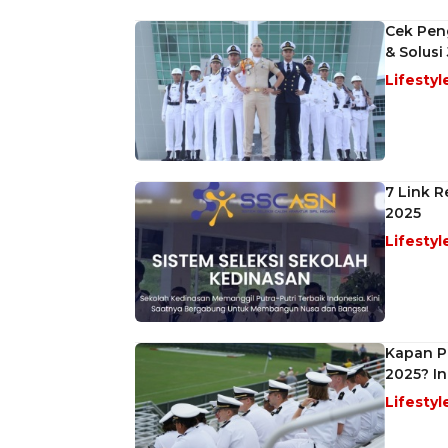
Cek Pen
& Solusi
Lifestyl
7 Link 
2025
Lifestyl
Kapan P
2025? I
Lifestyl