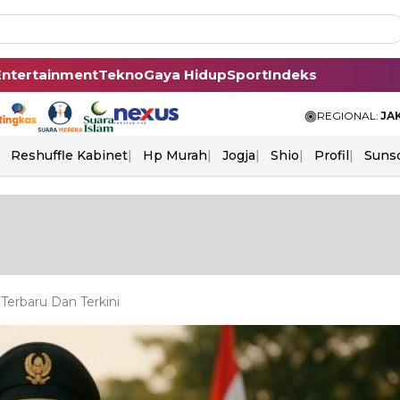
Entertainment
Tekno
Gaya Hidup
Sport
Indeks
REGIONAL:
JA
Reshuffle Kabinet
Hp Murah
Jogja
Shio
Profil
Suns
Terbaru Dan Terkini