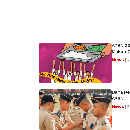
APBN 20
Makan Gr
News
| 
Dana Pen
APBN
News
| 