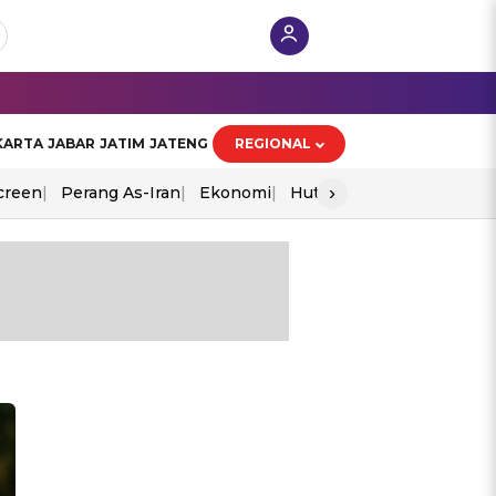
KARTA
JABAR
JATIM
JATENG
REGIONAL
›
creen
Perang As-Iran
Ekonomi
Hut Ri