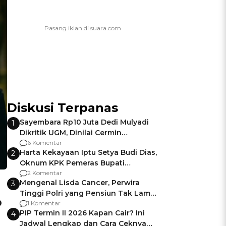
Diskusi Terpanas
Sayembara Rp10 Juta Dedi Mulyadi
1
Dikritik UGM, Dinilai Cermin
Gagalnya Negara Jamin Keamanan
6 Komentar
Harta Kekayaan Iptu Setya Budi Dias,
2
Oknum KPK Pemeras Bupati
Pemalang
2 Komentar
Mengenal Lisda Cancer, Perwira
3
Tinggi Polri yang Pensiun Tak Lama
o
Usai Jadi Brigjen
1 Komentar
PIP Termin II 2026 Kapan Cair? Ini
4
Jadwal Lengkap dan Cara Ceknya