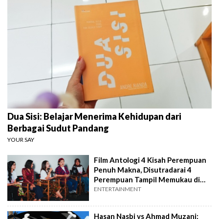
Dua Sisi: Belajar Menerima Kehidupan dari
Berbagai Sudut Pandang
YOUR SAY
Film Antologi 4 Kisah Perempuan
Penuh Makna, Disutradarai 4
Perempuan Tampil Memukau di
JWC 2025
ENTERTAINMENT
Hasan Nasbi vs Ahmad Muzani: