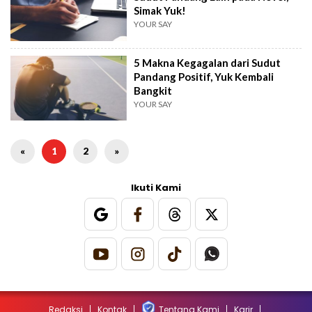
Simak Yuk!
YOUR SAY
5 Makna Kegagalan dari Sudut
Pandang Positif, Yuk Kembali
Bangkit
YOUR SAY
«
1
2
»
Ikuti Kami
Redaksi
Kontak
Tentang Kami
Karir