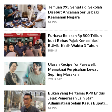
Temuan 995 Senjata di Sekolah
Disebut Ancaman Serius bagi
Keamanan Negara
NEWS
Purbaya Relakan Rp 500 Triliun
buat Bebas Pajak Konsolidasi
BUMN, Kasih Waktu 3 Tahun
BISNIS
Ulasan Recipe for Farewell:
Memaknai Perpisahan Lewat
Sepiring Masakan
YOUR SAY
Bukan yang Pertama? KPK Endus
Jejak Pemerasan Lain Staf
Administrasi Selain Kasus Bupati
Pemalang
NEWS