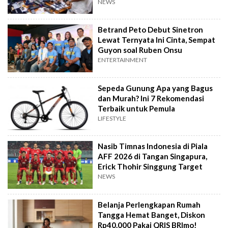
Ekskul Menembak
NEWS
Betrand Peto Debut Sinetron
Lewat Ternyata Ini Cinta, Sempat
Guyon soal Ruben Onsu
ENTERTAINMENT
Sepeda Gunung Apa yang Bagus
dan Murah? Ini 7 Rekomendasi
Terbaik untuk Pemula
LIFESTYLE
Nasib Timnas Indonesia di Piala
AFF 2026 di Tangan Singapura,
Erick Thohir Singgung Target
NEWS
Belanja Perlengkapan Rumah
Tangga Hemat Banget, Diskon
Rp40.000 Pakai QRIS BRImo!