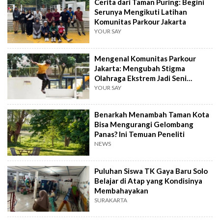
Cerita dari Taman Puring: Begini
Serunya Mengikuti Latihan
Komunitas Parkour Jakarta
YOUR SAY
Mengenal Komunitas Parkour
Jakarta: Mengubah Stigma
Olahraga Ekstrem Jadi Seni
Disiplin Tubuh
YOUR SAY
Benarkah Menambah Taman Kota
Bisa Mengurangi Gelombang
Panas? Ini Temuan Peneliti
NEWS
Puluhan Siswa TK Gaya Baru Solo
Belajar di Atap yang Kondisinya
Membahayakan
SURAKARTA