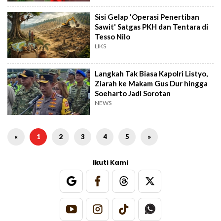
Sisi Gelap 'Operasi Penertiban
Sawit' Satgas PKH dan Tentara di
Tesso Nilo
LIKS
Langkah Tak Biasa Kapolri Listyo,
Ziarah ke Makam Gus Dur hingga
Soeharto Jadi Sorotan
NEWS
«
1
2
3
4
5
»
Ikuti Kami