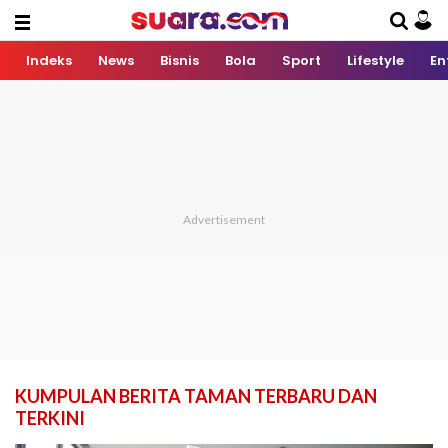
Indeks
News
Bisnis
Bola
Sport
Lifestyle
En
KUMPULAN BERITA TAMAN TERBARU DAN
TERKINI