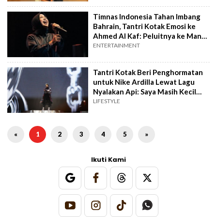
Timnas Indonesia Tahan Imbang
Bahrain, Tantri Kotak Emosi ke
Ahmed Al Kaf: Peluitnya ke Mana
Sit!
ENTERTAINMENT
Tantri Kotak Beri Penghormatan
untuk Nike Ardilla Lewat Lagu
Nyalakan Api: Saya Masih Kecil
Saat Beliau di Puncak!
LIFESTYLE
«
1
2
3
4
5
»
Ikuti Kami