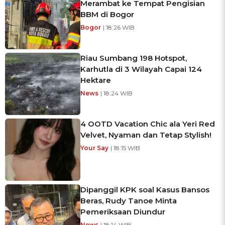
Merambat ke Tempat Pengisian
BBM di Bogor
Bogor
| 18:26 WIB
Riau Sumbang 198 Hotspot,
Karhutla di 3 Wilayah Capai 124
Hektare
News
| 18:24 WIB
4 OOTD Vacation Chic ala Yeri Red
Velvet, Nyaman dan Tetap Stylish!
Your Say
| 18:15 WIB
Dipanggil KPK soal Kasus Bansos
Beras, Rudy Tanoe Minta
Pemeriksaan Diundur
News
| 18:14 WIB