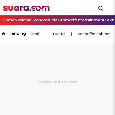
Home
Nasional
Ekonomi
Bola
Otomotif
Entertainment
Tekn
🔥 Trending
Profil
Hut Ri
Reshuffle Kabinet