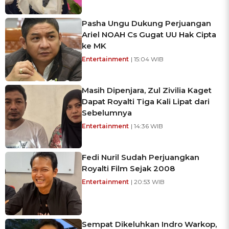
Pasha Ungu Dukung Perjuangan
Ariel NOAH Cs Gugat UU Hak Cipta
ke MK
Entertainment
| 15:04 WIB
Masih Dipenjara, Zul Zivilia Kaget
Dapat Royalti Tiga Kali Lipat dari
Sebelumnya
Entertainment
| 14:36 WIB
Fedi Nuril Sudah Perjuangkan
Royalti Film Sejak 2008
Entertainment
| 20:53 WIB
Sempat Dikeluhkan Indro Warkop,