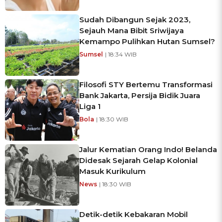
Sudah Dibangun Sejak 2023,
Sejauh Mana Bibit Sriwijaya
Kemampo Pulihkan Hutan Sumsel?
Sumsel
| 18:34 WIB
Filosofi STY Bertemu Transformasi
Bank Jakarta, Persija Bidik Juara
Liga 1
Bola
| 18:30 WIB
Jalur Kematian Orang Indo! Belanda
Didesak Sejarah Gelap Kolonial
Masuk Kurikulum
News
| 18:30 WIB
Detik-detik Kebakaran Mobil