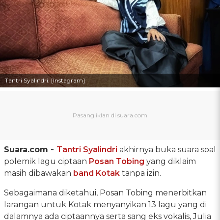
Tantri Syalindri. [Instagram]
Suara.com -
Tantri Syalindri
akhirnya buka suara soal
polemik lagu ciptaan
Posan Tobing
yang diklaim
masih dibawakan
band Kotak
tanpa izin.
Sebagaimana diketahui, Posan Tobing menerbitkan
larangan untuk Kotak menyanyikan 13 lagu yang di
dalamnya ada ciptaannya serta sang eks vokalis, Julia