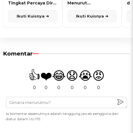
Tingkat Percaya Diri
Menurut
de
dan Karisma
Penanggalan Jawa
Ikuti Kuisnya ➔
Ikuti Kuisnya ➔
Komentar
👍
❤️
😂
😧
😭
😡
0
0
0
0
0
0
Isi komentar sepenuhnya adalah tanggung jawab pengguna dan
diatur dalam UU ITE