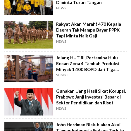
Diminta Turun Tangan
NEWS
Rakyat Akan Marah! 470 Kepala
Daerah Tak Mampu Bayar PPPK
Tapi Minta Naik Gaji
NEWS
Jelang HUT RI, Pertamina Hulu
Rokan Zona 4 Tambah Produksi
Minyak 1.400 BOPD dari Tiga
Sumur Baru
SUMSEL
Gunakan Uang Hasil Sikat Korupsi,
Prabowo Janji Investasi Besar di
Sektor Pendidikan dan Riset
NEWS
John Herdman Blak-blakan Akui
Timnas Indonesia Sedang Terluka