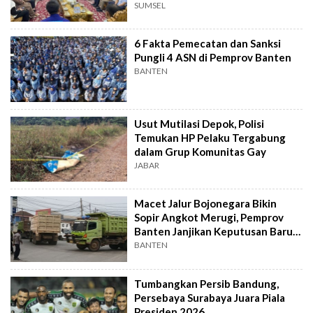
Ekonomi Daerah
SUMSEL
6 Fakta Pemecatan dan Sanksi
Pungli 4 ASN di Pemprov Banten
BANTEN
Usut Mutilasi Depok, Polisi
Temukan HP Pelaku Tergabung
dalam Grup Komunitas Gay
JABAR
Macet Jalur Bojonegara Bikin
Sopir Angkot Merugi, Pemprov
Banten Janjikan Keputusan Baru 4
Hari Lagi
BANTEN
Tumbangkan Persib Bandung,
Persebaya Surabaya Juara Piala
Presiden 2026