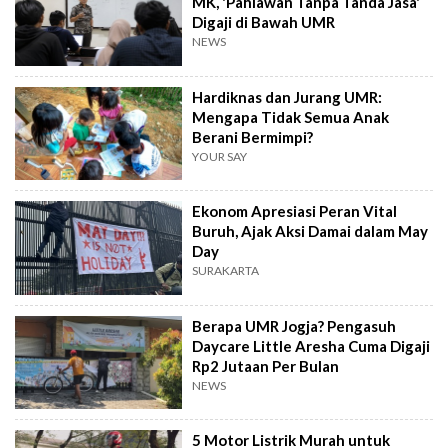
MK, 'Pahlawan Tanpa Tanda Jasa'
Digaji di Bawah UMR
NEWS
Hardiknas dan Jurang UMR:
Mengapa Tidak Semua Anak
Berani Bermimpi?
YOUR SAY
Ekonom Apresiasi Peran Vital
Buruh, Ajak Aksi Damai dalam May
Day
SURAKARTA
Berapa UMR Jogja? Pengasuh
Daycare Little Aresha Cuma Digaji
Rp2 Jutaan Per Bulan
NEWS
5 Motor Listrik Murah untuk