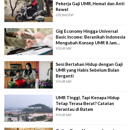
Pekerja Gaji UMR, Hemat dan Anti
Rewel
OTOMOTIF
Gig Economy Hingga Universal
Basic Income: Beranikah Indonesia
Mengubah Konsep UMR 8 Jam
Kerja?
YOUR SAY
Seni Bertahan Hidup dengan Gaji
UMR yang Habis Sebelum Bulan
Berganti
YOUR SAY
UMR Tinggi, Tapi Kenapa Hidup
Tetap Terasa Berat? Catatan
Perantau di Batam
YOUR SAY