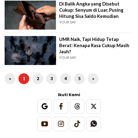
Di Balik Angka yang Disebut
Cukup: Senyum di Luar, Pusing
Hitung Sisa Saldo Kemudian
YOUR SAY
UMR Naik, Tapi Hidup Tetap
Berat: Kenapa Rasa Cukup Masih
Jauh?
YOUR SAY
«
1
2
3
4
5
»
Ikuti Kami