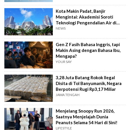
Kota Makin Padat, Banjir
Mengintai: Akademisi Soroti
Teknologi Pengendalian Air di
PIK2
NEWS
Gen Z Fasih Bahasa Inggris, tapi
Makin Asing dengan Bahasa Ibu,
Mengapa?
YOUR SAY
3,28 Juta Batang Rokok Ilegal
Disita di Tol Banyumanik, Negara
Berpotensi Rugi Rp3,17 Miliar
JAWA TENGAH
Menjelang Snoopy Run 2026,
Saatnya Menjelajah Dunia
Peanuts Selama 54 Hari di Sini!
LIFESTYLE