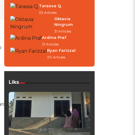
Tarassa Q.
33 Articles
Oktavia
Ningrum
31 Articles
Ardina Praf
21 Articles
o
Ryan Farizzal
20 Articles
Liks
ri