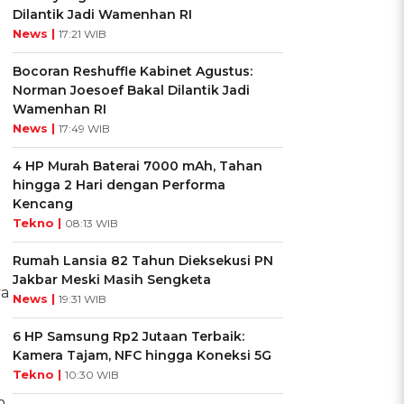
Dilantik Jadi Wamenhan RI
News |
17:21 WIB
Bocoran Reshuffle Kabinet Agustus:
Norman Joesoef Bakal Dilantik Jadi
Wamenhan RI
News |
17:49 WIB
4 HP Murah Baterai 7000 mAh, Tahan
hingga 2 Hari dengan Performa
Kencang
Tekno |
08:13 WIB
Rumah Lansia 82 Tahun Dieksekusi PN
Jakbar Meski Masih Sengketa
ya
News |
19:31 WIB
6 HP Samsung Rp2 Jutaan Terbaik:
Kamera Tajam, NFC hingga Koneksi 5G
Tekno |
10:30 WIB
n