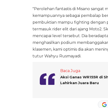
"Perolehan fantastis di Misano sanga
kemampuannya sebagai pembalap berpre
pembuktian mampu fighting dengan p
termasuk rider elit dari ajang Moto2. S
mencapai level tersebut. Dia beradap
menghasilkan podium membanggakan. R
klasemen, kami optimis dia akan mening
tutur Wahyu Rusmayadi.
Baca Juga
Aksi Ganas WR155R di S
Lahirkan Juara Baru