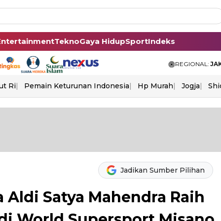
Entertainment
Tekno
Gaya Hidup
Sport
Indeks
REGIONAL:
JA
ut Ri
Pemain Keturunan Indonesia
Hp Murah
Jogja
Shi
Jadikan Sumber Pilihan
 Aldi Satya Mahendra Raih
di World Supersport Misano