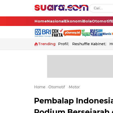
Home
Nasional
Ekonomi
Bola
Otomotif
Trending
Profil
Reshuffle Kabinet
H
Home
Otomotif
Motor
Pembalap Indonesia
Podium Bersejarah 