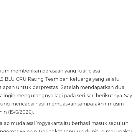
dium memberikan perasaan yang luar biasa
S BLU CRU Racing Team dan keluarga yang selalu
balapan untuk berprestasi. Setelah mendapatkan dua
ya ingin mengulangnya lagi pada seri-seri berikutnya. Sa
tarung mencapai hasil memuaskan sampai akhir musim
in (15/6/2026).
balap muda asal Yogyakarta itu berhasil masuk sepuluh
gemas 95 poin. Peringkat sepuluh dunia ini merupaka