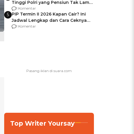
Tinggi Polri yang Pensiun Tak Lama
Usai Jadi Brigjen
1 Komentar
PIP Termin II 2026 Kapan Cair? Ini
5
Jadwal Lengkap dan Cara Ceknya
agar Dana Tidak Hangus!
1 Komentar
Top Writer Yoursay