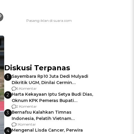
Diskusi Terpanas
Sayembara Rp10 Juta Dedi Mulyadi
1
Dikritik UGM, Dinilai Cermin
Gagalnya Negara Jamin Keamanan
6 Komentar
Harta Kekayaan Iptu Setya Budi Dias,
2
Oknum KPK Pemeras Bupati
Pemalang
2 Komentar
Bernafsu Kalahkan Timnas
3
Indonesia, Pelatih Vietnam
Berencana Pakai Jimat di Pakansari
1 Komentar
Mengenal Lisda Cancer, Perwira
4