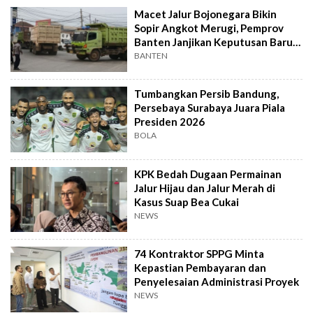
Macet Jalur Bojonegara Bikin
Sopir Angkot Merugi, Pemprov
Banten Janjikan Keputusan Baru 4
Hari Lagi
BANTEN
Tumbangkan Persib Bandung,
Persebaya Surabaya Juara Piala
Presiden 2026
BOLA
KPK Bedah Dugaan Permainan
Jalur Hijau dan Jalur Merah di
Kasus Suap Bea Cukai
NEWS
74 Kontraktor SPPG Minta
Kepastian Pembayaran dan
Penyelesaian Administrasi Proyek
NEWS