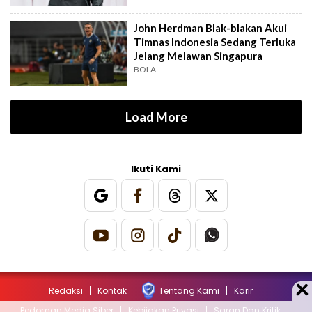
John Herdman Blak-blakan Akui
Timnas Indonesia Sedang Terluka
Jelang Melawan Singapura
BOLA
Load More
Ikuti Kami
Redaksi
Kontak
Tentang Kami
Karir
Pedoman Media Siber
Kebijakan Privasi
Saran Dan Kritik