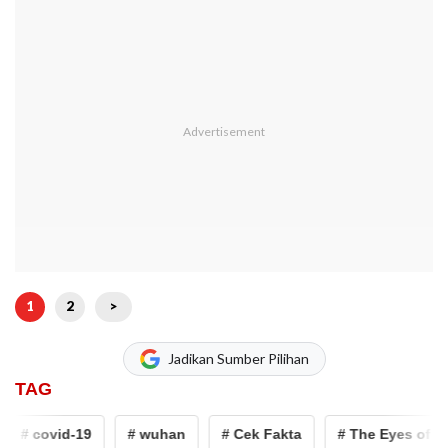
1
2
>
Jadikan Sumber Pilihan
TAG
# covid-19
# wuhan
# Cek Fakta
# The Eyes of Dar