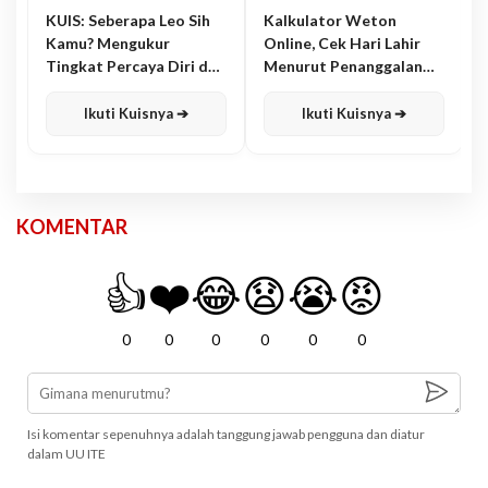
KUIS: Seberapa Leo Sih
Kalkulator Weton
Kamu? Mengukur
Online, Cek Hari Lahir
Tingkat Percaya Diri dan
Menurut Penanggalan
Karisma
Jawa
Ikuti Kuisnya ➔
Ikuti Kuisnya ➔
KOMENTAR
👍
❤️
😂
😧
😭
😡
0
0
0
0
0
0
Isi komentar sepenuhnya adalah tanggung jawab pengguna dan diatur
dalam UU ITE