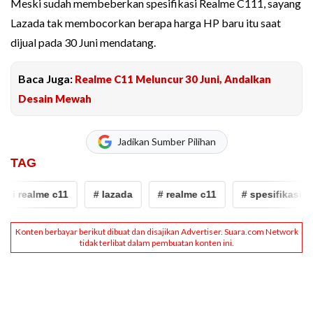
Meski sudah membeberkan spesifikasi Realme C111, sayang
Lazada tak membocorkan berapa harga HP baru itu saat
dijual pada 30 Juni mendatang.
Baca Juga:
Realme C11 Meluncur 30 Juni, Andalkan
Desain Mewah
Jadikan Sumber Pilihan
TAG
si realme c11
# lazada
# realme c11
# spesifikasi rea