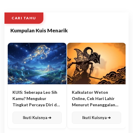
CARI TAHU
Kumpulan Kuis Menarik
KUIS: Seberapa Leo Sih
Kalkulator Weton
Kamu? Mengukur
Online, Cek Hari Lahir
Tingkat Percaya Diri dan
Menurut Penanggalan
Karisma
Jawa
Ikuti Kuisnya ➔
Ikuti Kuisnya ➔