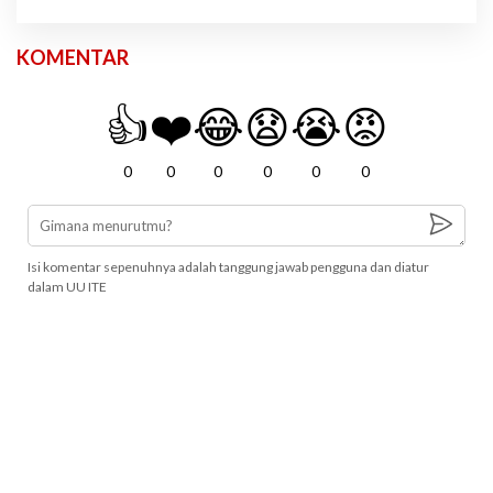
KOMENTAR
👍
❤️
😂
😧
😭
😡
0
0
0
0
0
0
Isi komentar sepenuhnya adalah tanggung jawab pengguna dan diatur
dalam UU ITE